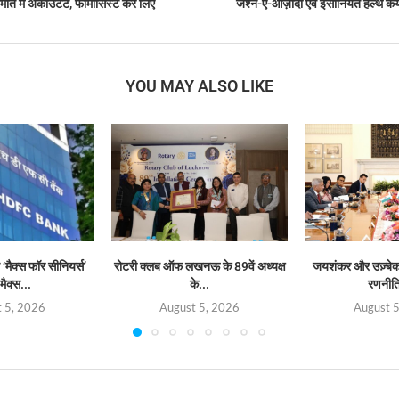
ति में अकाउंटेंट, फार्मासिस्ट कर लिए
जश्न-ए-आज़ादी एवं इंसानियत हेल्थ के
YOU MAY ALSO LIKE
‘मैक्स फॉर सीनियर्स’
रोटरी क्लब ऑफ लखनऊ के 89वें अध्यक्ष
जयशंकर और उज़्बेक व
मैक्स...
के...
रणनीत
 5, 2026
August 5, 2026
August 