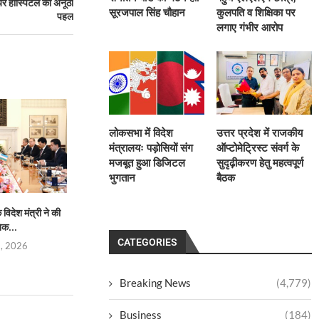
यर हॉस्पिटल की अनूठी
सूरजपाल सिंह चौहान
कुलपति व शिक्षिका पर
पहल
लगाए गंभीर आरोप
लोकसभा में विदेश
उत्तर प्रदेश में राजकीय
मंत्रालयः पड़ोसियों संग
ऑप्टोमेट्रिस्ट संवर्ग के
मजबूत हुआ डिजिटल
सुदृढ़ीकरण हेतु महत्वपूर्ण
भुगतान
बैठक
िदेश मंत्री ने की
प्रताप परिषद उत्तर प्रदेश की नई
भारतीय परंपराओं के संरक्
िक...
कार्यकारिणी निर्विरोध...
सनातन बोर्
CATEGORIES
5, 2026
August 4, 2026
August 4,
Breaking News
(4,779)
Business
(184)