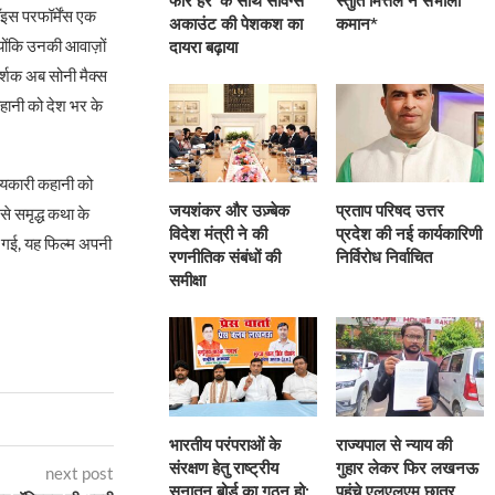
फॉर हर’ के साथ सेविंग्स
स्तुति मित्तल ने संभाली
ॉइस परफॉर्मेंस एक
अकाउंट की पेशकश का
कमान*
योंकि उनकी आवाज़ों
दायरा बढ़ाया
दर्शक अब सोनी मैक्स
कहानी को देश भर के
मयकारी कहानी को
जयशंकर और उज़्बेक
प्रताप परिषद उत्तर
से समृद्ध कथा के
विदेश मंत्री ने की
प्रदेश की नई कार्यकारिणी
ी गई, यह फिल्म अपनी
रणनीतिक संबंधों की
निर्विरोध निर्वाचित
समीक्षा
भारतीय परंपराओं के
राज्यपाल से न्याय की
संरक्षण हेतु राष्ट्रीय
गुहार लेकर फिर लखनऊ
next post
सनातन बोर्ड का गठन हो:
पहुंचे एलएलएम छात्र,