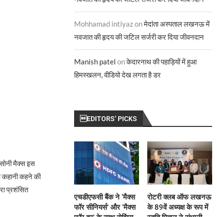
Mohhamad intiyaz
on
मेदांता अस्पताल लखनऊ में
नवजात की हृदय की जटिल सर्जरी कर दिया जीवनदान
Manish patel
on
केदारनाथ की पहाड़ियों में हुआ
हिमस्खलन, वीडियो देख लगता है डर
EDITORS’ PICKS
 सोनी मैक्स इस
क कहानी कहने की
रा प्रशंसित
एचडीएफसी बैंक ने ‘मैक्स
रोटरी क्लब ऑफ लखनऊ
फॉर सीनियर्स’ और ‘मैक्स
के 89वें अध्यक्ष के रूप में