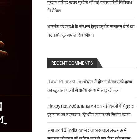
प्रताप परिषद उत्तर प्रदेश की नई कार्यकारिणी निर्विरोध
निर्वाचित
भारतीय परंपराओं के संरक्षण हेतु राष्ट्रीय सनातन बोर्ड का
गठन हो: सूरजपाल सिंह चौहान
RECENT COMMENTS
RAVI KHAVSE
on
भोपाल में होटल मैनेजर की हत्या
का खुलासा, पत्नी से अवैध संबंध में साढू की हत्या
Накрутка мобильными
on
नई दिल्ली में होंडुरास
दूतावास का उद्घाटन, द्विपक्षीय व्यापार को मिलेगा बढ़ावा
समाचार 10 India
on
मेदांता अस्पताल लखनऊ में
नवजात की हृदय की जटिल सर्जरी कर दिया जीवनदान