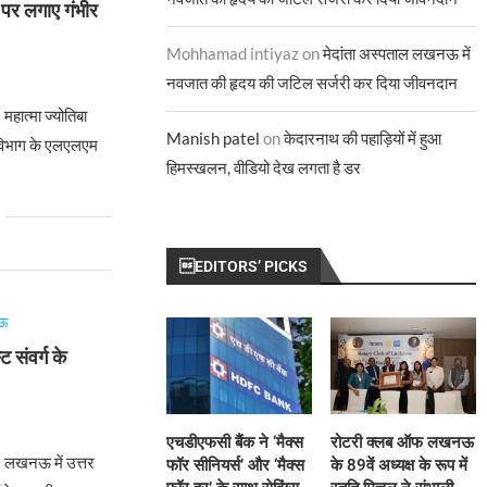
 पर लगाए गंभीर
Mohhamad intiyaz
on
मेदांता अस्पताल लखनऊ में
6
नवजात की हृदय की जटिल सर्जरी कर दिया जीवनदान
ात्मा ज्योतिबा
Manish patel
on
केदारनाथ की पहाड़ियों में हुआ
ि विभाग के एलएलएम
हिमस्खलन, वीडियो देख लगता है डर
EDITORS’ PICKS
ऊ
ट संवर्ग के
6
एचडीएफसी बैंक ने ‘मैक्स
रोटरी क्लब ऑफ लखनऊ
लखनऊ में उत्तर
फॉर सीनियर्स’ और ‘मैक्स
के 89वें अध्यक्ष के रूप में