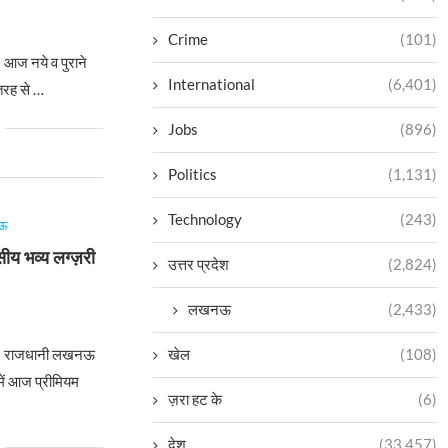
Crime
(101)
ज नये व पुराने
International
(6,401)
तरह से …
Jobs
(896)
Politics
(1,131)
Technology
(243)
ऊ
ीय भव्य लग्ज़री
उत्तर प्रदेश
(2,824)
लखनऊ
(2,433)
खेल
(108)
। राजधानी लखनऊ
 में आज प्रीमियम
ज़रा हट के
(6)
देश
(33,457)