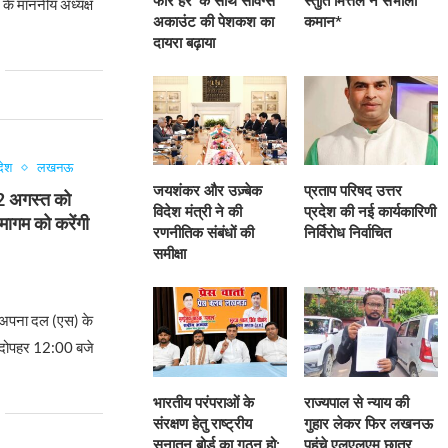
फॉर हर’ के साथ सेविंग्स
स्तुति मित्तल ने संभाली
 के माननीय अध्यक्ष
अकाउंट की पेशकश का
कमान*
दायरा बढ़ाया
देश
लखनऊ
जयशंकर और उज़्बेक
प्रताप परिषद उत्तर
ल 2 अगस्त को
विदेश मंत्री ने की
प्रदेश की नई कार्यकारिणी
समागम को करेंगी
रणनीतिक संबंधों की
निर्विरोध निर्वाचित
समीक्षा
6
अपना दल (एस) के
ो दोपहर 12:00 बजे
भारतीय परंपराओं के
राज्यपाल से न्याय की
संरक्षण हेतु राष्ट्रीय
गुहार लेकर फिर लखनऊ
सनातन बोर्ड का गठन हो:
पहुंचे एलएलएम छात्र,