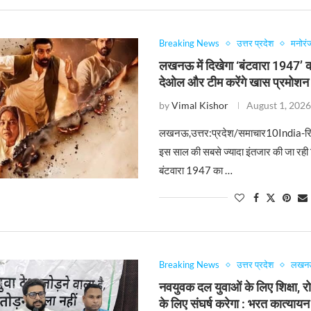
Breaking News
उत्तर प्रदेश
मनोरं
लखनऊ में दिखेगा ‘बंटवारा 1947’ क
देओल और टीम करेंगे खास प्रमोशन
by
Vimal Kishor
August 1, 202
लखनऊ,उत्तर:प्रदेश/समाचार10India-रिपो
इस साल की सबसे ज्यादा इंतजार की जा रही फि
बंटवारा 1947 का …
Breaking News
उत्तर प्रदेश
लखन
नवयुवक दल युवाओं के लिए शिक्षा, 
के लिए संघर्ष करेगा : भरत कात्यायन