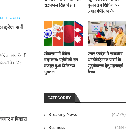
सूरजपाल सिंह चौहान
कुलपति व शिक्षिका पर
लगाए गंभीर आरोप
जन
लखनऊ
ा क्रेज, सनी
6
लोकसभा में विदेश
उत्तर प्रदेश में राजकीय
र्ट.शाश्वत तिवारी।
मंत्रालयः पड़ोसियों संग
ऑप्टोमेट्रिस्ट संवर्ग के
ल्मों में शामिल
मजबूत हुआ डिजिटल
सुदृढ़ीकरण हेतु महत्वपूर्ण
भुगतान
बैठक
CATEGORIES
ऊ
Breaking News
(4,779)
रोजगार व विकास
Business
(184)