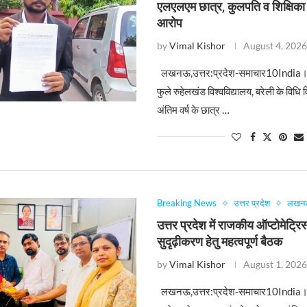
एलएलएम छात्र, कुलपति व शिक्षिका
आरोप
by
Vimal Kishor
August 4, 202
लखनऊ,उत्तर:प्रदेश-समाचार10India। मह
फुले रुहेलखंड विश्वविद्यालय, बरेली के विध
अंतिम वर्ष के छात्र …
Breaking News
उत्तर प्रदेश
लखन
उत्तर प्रदेश में राजकीय ऑप्टोमेट्रिस्
सुदृढ़ीकरण हेतु महत्वपूर्ण बैठक
by
Vimal Kishor
August 1, 202
लखनऊ,उत्तर:प्रदेश-समाचार10India। 