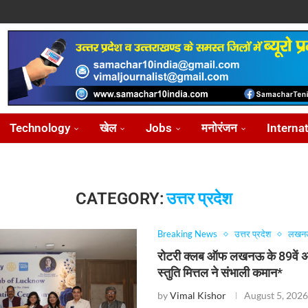
ोध...
...
आ...
़ीकरण...
...
Technology
खेल
Jobs
मनोरंजन
Interna
CATEGORY:
उत्तर प्रदेश
Breaking News
उत्तर प्रदेश
लखन
रोटरी क्लब ऑफ लखनऊ के 89वें अध्य
स्तुति मित्तल ने संभाली कमान*
by
Vimal Kishor
August 5, 202