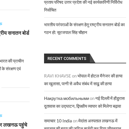
प्रताप परिषद उत्तर प्रदेश की नई कार्यकारिणी निर्विरोध
निर्वाचित
ऊ
भारतीय परंपराओं के संरक्षण हेतु राष्ट्रीय सनातन बोर्ड का
गठन हो: सूरजपाल सिंह चौहान
ट्रीय सनातन बोर्ड
6
RECENT COMMENTS
ारत की प्राचीन
 के संरक्षण एवं
RAVI KHAVSE
on
भोपाल में होटल मैनेजर की हत्या
का खुलासा, पत्नी से अवैध संबंध में साढू की हत्या
Накрутка мобильными
on
नई दिल्ली में होंडुरास
दूतावास का उद्घाटन, द्विपक्षीय व्यापार को मिलेगा बढ़ावा
ऊ
समाचार 10 India
on
मेदांता अस्पताल लखनऊ में
फिर लखनऊ पहुंचे
नवजात की हृदय की जटिल सर्जरी कर दिया जीवनदान