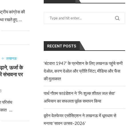
रीय कांग्रेस की
्था रखते हुए, …
RECENT POSTS
लखनऊ
‘बंटवारा 1947’ के प्रमोशन के लिए लखनऊ पहुंचे सनी
ढ़ाने, ऊर्जा के
देओल, करण देओल और प्रीति जिंटा, मीडिया और फैंस
ी संभावना पर
की मुलाकात
3
पार्थ गौतम फाउंडेशन ने ‘निःशुल्क शीतल जल सेवा’
अभियान का सफलता पूर्वक समापन किया
ोग परिसंघ
ुलाकात …
वूमेन वेलफेयर एसोसिएशन ने लखनऊ में धूमधाम से
मनाया ‘सावन उत्सव–2026’