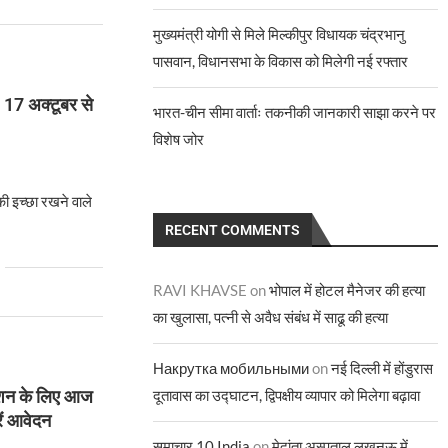
मुख्यमंत्री योगी से मिले मिल्कीपुर विधायक चंद्रभानु
पासवान, विधानसभा के विकास को मिलेगी नई रफ्तार
, 17 अक्टूबर से
भारत-चीन सीमा वार्ताः तकनीकी जानकारी साझा करने पर
विशेष जोर
की इच्छा रखने वाले
RECENT COMMENTS
RAVI KHAVSE
on
भोपाल में होटल मैनेजर की हत्या
का खुलासा, पत्नी से अवैध संबंध में साढू की हत्या
Накрутка мобильными
on
नई दिल्ली में होंडुरास
रेशन के लिए आज
दूतावास का उद्घाटन, द्विपक्षीय व्यापार को मिलेगा बढ़ावा
ें आवेदन
समाचार 10 India
on
मेदांता अस्पताल लखनऊ में