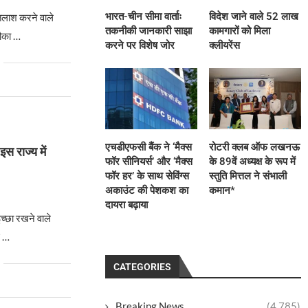
भारत-चीन सीमा वार्ताः
विदेश जाने वाले 52 लाख
तलाश करने वाले
तकनीकी जानकारी साझा
कामगारों को मिला
मौका …
करने पर विशेष जोर
क्लीयरेंस
एचडीएफसी बैंक ने ‘मैक्स
रोटरी क्लब ऑफ लखनऊ
इस राज्य में
फॉर सीनियर्स’ और ‘मैक्स
के 89वें अध्यक्ष के रूप में
फॉर हर’ के साथ सेविंग्स
स्तुति मित्तल ने संभाली
अकाउंट की पेशकश का
कमान*
दायरा बढ़ाया
च्छा रखने वाले
ई …
CATEGORIES
Breaking News
(4,785)