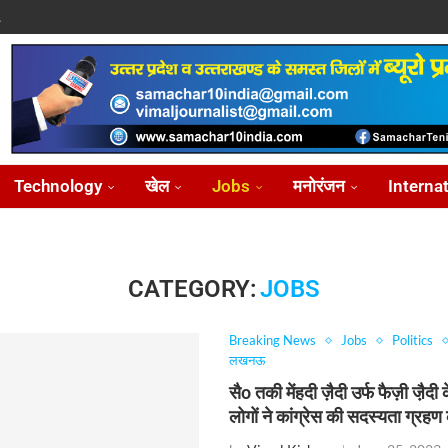
.
पासवान,...
े पर...
ोध...
Technology
खेल
Jobs
मनोरंजन
Interna
CATEGORY:
JOBS
Breaking News
Jobs
Politics
लखनऊ
सैo तकी मेंहदी ज़ैदी उर्फ फैज़ी जै़दी
लोगों ने कांग्रेस की सदस्यता ग्रह