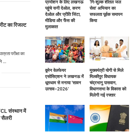
प्रमोशन के लिए लखनऊ
‘निःशुल्क शीतल जल
पहुंचे सनी देओल, करण
सेवा’ अभियान का
देओल और प्रीति जिंटा,
सफलता पूर्वक समापन
मीडिया और फैंस की
किया
ीट का रिजल्ट
मुलाकात
त्रता परीक्षा का
 ने …
वूमेन वेलफेयर
मुख्यमंत्री योगी से मिले
एसोसिएशन ने लखनऊ में
मिल्कीपुर विधायक
धूमधाम से मनाया ‘सावन
चंद्रभानु पासवान,
उत्सव–2026’
विधानसभा के विकास को
मिलेगी नई रफ्तार
CL संस्थान में
 सैलरी