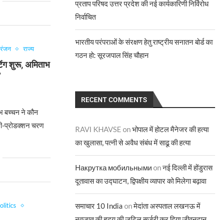
प्रताप परिषद उत्तर प्रदेश की नई कार्यकारिणी निर्विरोध
निर्वाचित
भारतीय परंपराओं के संरक्षण हेतु राष्ट्रीय सनातन बोर्ड का
ोरंजन
राज्य
गठन हो: सूरजपाल सिंह चौहान
िंग शुरू, अमिताभ
’
6
RECENT COMMENTS
भ बच्चन ने कौन
री-प्रोडक्शन चरण
RAVI KHAVSE
on
भोपाल में होटल मैनेजर की हत्या
का खुलासा, पत्नी से अवैध संबंध में साढू की हत्या
Накрутка мобильными
on
नई दिल्ली में होंडुरास
दूतावास का उद्घाटन, द्विपक्षीय व्यापार को मिलेगा बढ़ावा
olitics
समाचार 10 India
on
मेदांता अस्पताल लखनऊ में
नवजात की हृदय की जटिल सर्जरी कर दिया जीवनदान