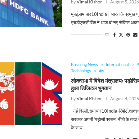
by
Vimal Kishor
August 5, 202
मुंबई,समाचार10India। भारत के प्रमुख प्रा
एचडीएफसी बैंक ने आज दो नए सेविंग्स अकाउं
Breaking News
International
P
Technology
देश
लोकसभा में विदेश मंत्रालयः पड़ोसि
हुआ डिजिटल भुगतान
by
Vimal Kishor
August 4, 202
नई दिल्ली,समाचार10India-रिपोर्ट.शाश्व
सरकार अपनी ‘पड़ोसी प्रथम’ नीति के तहत अप
के साथ …