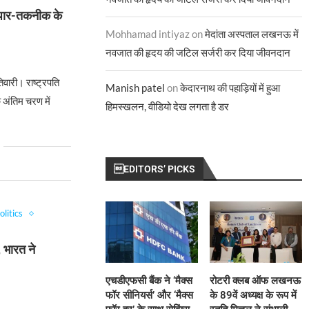
व्यापार-तकनीक के
Mohhamad intiyaz
on
मेदांता अस्पताल लखनऊ में
नवजात की हृदय की जटिल सर्जरी कर दिया जीवनदान
िवारी। राष्ट्रपति
Manish patel
on
केदारनाथ की पहाड़ियों में हुआ
के अंतिम चरण में
हिमस्खलन, वीडियो देख लगता है डर
EDITORS’ PICKS
olitics
ा, भारत ने
एचडीएफसी बैंक ने ‘मैक्स
रोटरी क्लब ऑफ लखनऊ
फॉर सीनियर्स’ और ‘मैक्स
के 89वें अध्यक्ष के रूप में