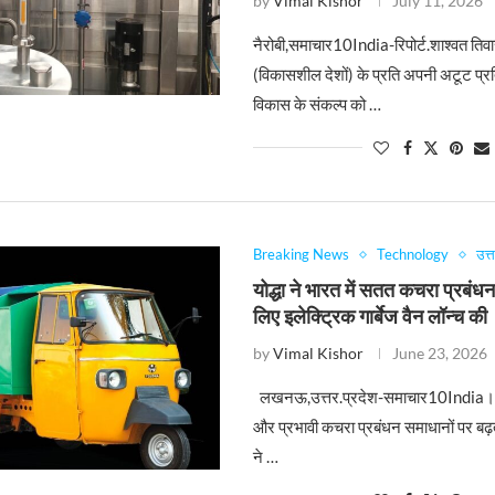
by
Vimal Kishor
July 11, 2026
नैरोबी,समाचार10India-रिपोर्ट.शाश्वत ति
(विकासशील देशों) के प्रति अपनी अटूट प्र
विकास के संकल्प को …
Breaking News
Technology
उत्
योद्धा ने भारत में सतत कचरा प्रबंधन 
लिए इलेक्ट्रिक गार्बेज वैन लॉन्च की
by
Vimal Kishor
June 23, 2026
लखनऊ,उत्तर.प्रदेश-समाचार10India।
और प्रभावी कचरा प्रबंधन समाधानों पर बढ़ते
ने …