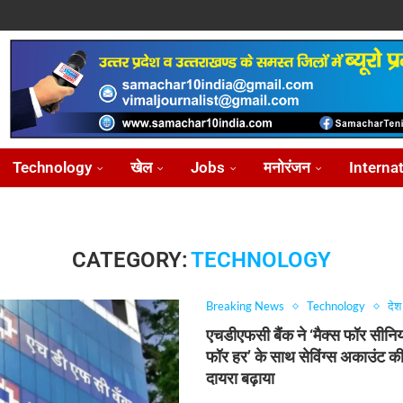
ोध...
...
आ...
़ीकरण...
...
Technology
खेल
Jobs
मनोरंजन
Interna
CATEGORY:
TECHNOLOGY
Breaking News
Technology
देश
एचडीएफसी बैंक ने ‘मैक्स फॉर सीनिय
फॉर हर’ के साथ सेविंग्स अकाउंट 
दायरा बढ़ाया