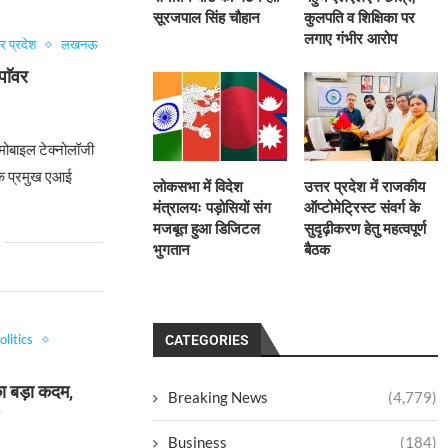
सूरजपाल सिंह चौहान
कुलपति व शिक्षिका पर
लगाए गंभीर आरोप
तर प्रदेश
लखनऊ
पाॅवर
ोबाइल टेक्नोलॉजी
के प्रमुख एआई
लोकसभा में विदेश
उत्तर प्रदेश में राजकीय
मंत्रालयः पड़ोसियों संग
ऑप्टोमेट्रिस्ट संवर्ग के
मजबूत हुआ डिजिटल
सुदृढ़ीकरण हेतु महत्वपूर्ण
भुगतान
बैठक
olitics
CATEGORIES
का बड़ा कदम,
Breaking News
(4,779)
Business
(184)