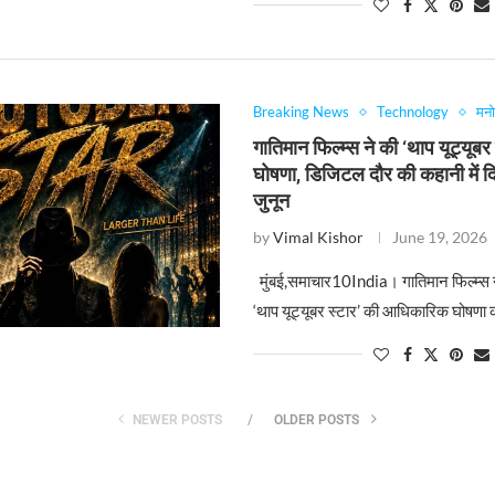
Breaking News
Technology
मन
गातिमान फिल्म्स ने की ‘थाप यूट्यूबर
घोषणा, डिजिटल दौर की कहानी में द
जुनून
by
Vimal Kishor
June 19, 2026
मुंबई,समाचार10India। गातिमान फिल्म्स 
‘थाप यूट्यूबर स्टार’ की आधिकारिक घोषणा 
NEWER POSTS
OLDER POSTS