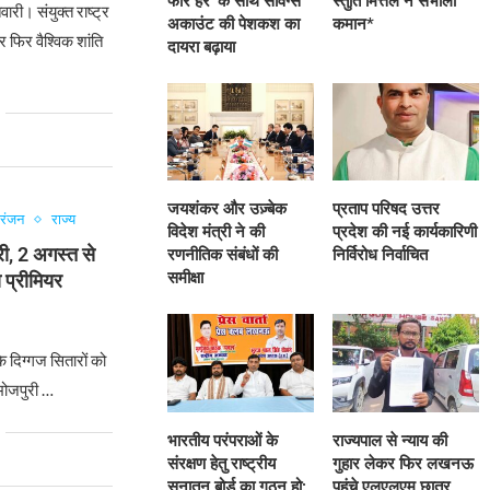
फॉर हर’ के साथ सेविंग्स
स्तुति मित्तल ने संभाली
ारी। संयुक्त राष्ट्र
अकाउंट की पेशकश का
कमान*
र फिर वैश्विक शांति
दायरा बढ़ाया
जयशंकर और उज़्बेक
प्रताप परिषद उत्तर
ोरंजन
राज्य
विदेश मंत्री ने की
प्रदेश की नई कार्यकारिणी
ी, 2 अगस्त से
रणनीतिक संबंधों की
निर्विरोध निर्वाचित
समीक्षा
प्रीमियर
 दिग्गज सितारों को
भोजपुरी …
भारतीय परंपराओं के
राज्यपाल से न्याय की
संरक्षण हेतु राष्ट्रीय
गुहार लेकर फिर लखनऊ
सनातन बोर्ड का गठन हो:
पहुंचे एलएलएम छात्र,