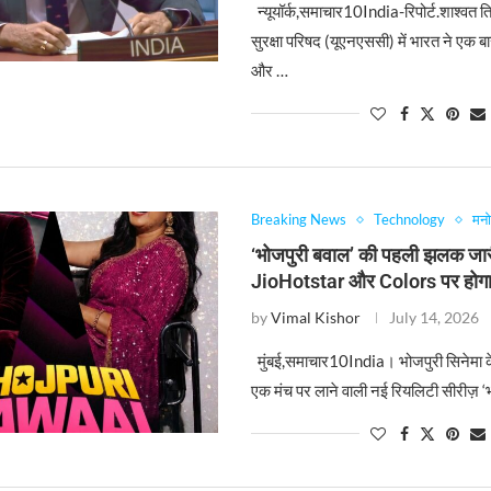
न्यूयॉर्क,समाचार10India-रिपोर्ट.शाश्वत तिव
सुरक्षा परिषद (यूएनएससी) में भारत ने एक बा
और …
Breaking News
Technology
मन
‘भोजपुरी बवाल’ की पहली झलक जार
JioHotstar और Colors पर होगा 
by
Vimal Kishor
July 14, 2026
मुंबई,समाचार10India। भोजपुरी सिनेमा के
एक मंच पर लाने वाली नई रियलिटी सीरीज़ ‘