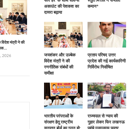
फॉर हर’ के साथ सेविंग्स
स्तुति मित्तल ने संभाली
अकाउंट की पेशकश का
कमान*
दायरा बढ़ाया
िदेश मंत्री ने की
प्रताप परिषद उत्तर प्रदेश की नई
भारतीय परंपराओं के संरक्
िक...
कार्यकारिणी निर्विरोध...
सनातन बोर्
जयशंकर और उज़्बेक
प्रताप परिषद उत्तर
5, 2026
August 4, 2026
August 4,
विदेश मंत्री ने की
प्रदेश की नई कार्यकारिणी
रणनीतिक संबंधों की
निर्विरोध निर्वाचित
समीक्षा
भारतीय परंपराओं के
राज्यपाल से न्याय की
संरक्षण हेतु राष्ट्रीय
गुहार लेकर फिर लखनऊ
सनातन बोर्ड का गठन हो:
पहुंचे एलएलएम छात्र,