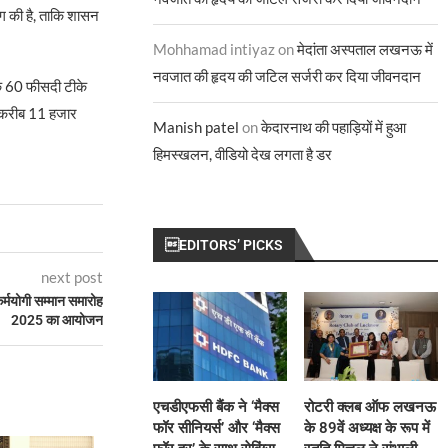
ग की है, ताकि शासन
Mohhamad intiyaz
on
मेदांता अस्पताल लखनऊ में
नवजात की हृदय की जटिल सर्जरी कर दिया जीवनदान
 के 60 फीसदी टीके
ें करीब 11 हजार
Manish patel
on
केदारनाथ की पहाड़ियों में हुआ
हिमस्खलन, वीडियो देख लगता है डर
EDITORS’ PICKS
next post
 कर्मयोगी सम्मान समारोह
2025 का आयोजन
एचडीएफसी बैंक ने ‘मैक्स
रोटरी क्लब ऑफ लखनऊ
फॉर सीनियर्स’ और ‘मैक्स
के 89वें अध्यक्ष के रूप में