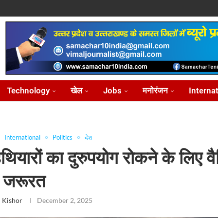
ोध...
...
आ...
़ीकरण...
...
Technology
खेल
Jobs
मनोरंजन
Interna
International
Politics
देश
थियारों का दुरुपयोग रोकने के लिए वै
ी जरूरत
 Kishor
December 2, 2025