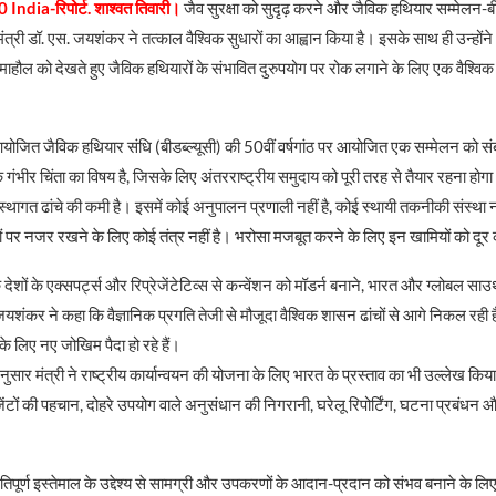
 India-रिपोर्ट. शाश्वत तिवारी।
जैव सुरक्षा को सुदृढ़ करने और जैविक हथियार सम्मेलन-बी
मंत्री डॉ. एस. जयशंकर ने तत्काल वैश्विक सुधारों का आह्वान किया है। इसके साथ ही उन्होंन
षा माहौल को देखते हुए जैविक हथियारों के संभावित दुरुपयोग पर रोक लगाने के लिए एक वैश्वि
ं आयोजित जैविक हथियार संधि (बीडब्ल्यूसी) की 50वीं वर्षगांठ पर आयोजित एक सम्मेलन को स
भीर चिंता का विषय है, जिसके लिए अंतरराष्ट्रीय समुदाय को पूरी तरह से तैयार रहना होगा। 
संस्थागत ढांचे की कमी है। इसमें कोई अनुपालन प्रणाली नहीं है, कोई स्थायी तकनीकी संस्था 
ों पर नजर रखने के लिए कोई तंत्र नहीं है। भरोसा मजबूत करने के लिए इन खामियों को दूर
 देशों के एक्सपर्ट्स और रिप्रेजेंटेटिव्स से कन्वेंशन को मॉडर्न बनाने, भारत और ग्लोबल स
 जयशंकर ने कहा कि वैज्ञानिक प्रगति तेजी से मौजूदा वैश्विक शासन ढांचों से आगे निकल रही 
ा के लिए नए जोखिम पैदा हो रहे हैं।
ुसार मंत्री ने राष्ट्रीय कार्यान्वयन की योजना के लिए भारत के प्रस्ताव का भी उल्‍लेख किया।
ंटों की पहचान, दोहरे उपयोग वाले अनुसंधान की निगरानी, घरेलू रिपोर्टिंग, घटना प्रबंधन औ
ंतिपूर्ण इस्तेमाल के उद्देश्य से सामग्री और उपकरणों के आदान-प्रदान को संभव बनाने के लिए