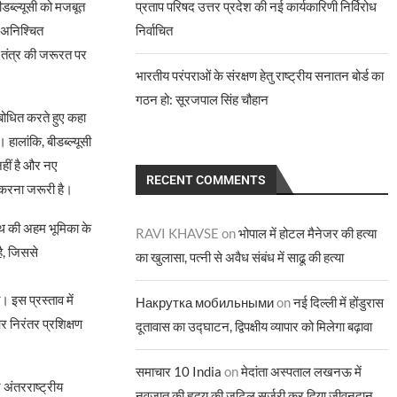
डब्ल्यूसी को मजबूत
प्रताप परिषद उत्तर प्रदेश की नई कार्यकारिणी निर्विरोध
े अनिश्चित
निर्वाचित
क तंत्र की जरूरत पर
भारतीय परंपराओं के संरक्षण हेतु राष्ट्रीय सनातन बोर्ड का
गठन हो: सूरजपाल सिंह चौहान
ंबोधित करते हुए कहा
हालांकि, बीडब्ल्यूसी
नहीं है और नए
RECENT COMMENTS
 करना जरूरी है।
ाउथ की अहम भूमिका के
RAVI KHAVSE
on
भोपाल में होटल मैनेजर की हत्या
है, जिससे
का खुलासा, पत्नी से अवैध संबंध में साढू की हत्या
 इस प्रस्‍ताव में
Накрутка мобильными
on
नई दिल्ली में होंडुरास
र निरंतर प्रशिक्षण
दूतावास का उद्घाटन, द्विपक्षीय व्यापार को मिलेगा बढ़ावा
समाचार 10 India
on
मेदांता अस्पताल लखनऊ में
 अंतरराष्ट्रीय
नवजात की हृदय की जटिल सर्जरी कर दिया जीवनदान