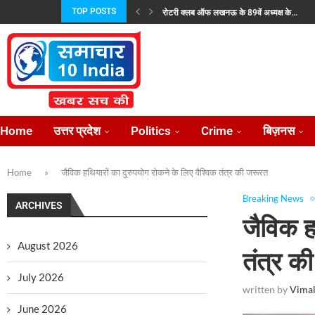
TOP POSTS
रोटरी क्लब ऑफ लखनऊ के 89वें अध्यक्ष के...
जयशंकर और उज़्बेक विदेश मंत्री ने की रणनीतिक...
प्रताप परिषद उत्तर प्रदेश की नई कार्यकारिणी निर्विर
भारतीय परंपराओं के संरक्षण हेतु राष्ट्रीय सनातन बोर्ड
राज्यपाल से न्याय की गुहार लेकर फिर लखनऊ...
लोकसभा में विदेश मंत्रालयः पड़ोसियों संग मजबूत हु
उत्तर प्रदेश में राजकीय ऑप्टोमेट्रिस्ट संवर्ग के सुदृढ
केंद्रीय राज्य मंत्री अनुप्रिया पटेल 2 अगस्त को...
प्रीप्रोडक्शन के बाद केबीसी की शूटिंग शुरू, अमिताभ
Home
उत्तर प्रदेश
Politics
Crime
बिज़नस
Home
»
जैविक हथियारों का दुरुपयोग रोकने के लिए वैश्विक तंत्र की जरूरत
Breaking News
ARCHIVES
जैविक ह
August 2026
तंत्र क
July 2026
written by
Vimal
June 2026