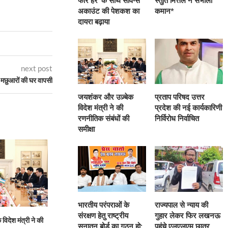
फॉर हर’ के साथ सेविंग्स
स्तुति मित्तल ने संभाली
अकाउंट की पेशकश का
कमान*
दायरा बढ़ाया
next post
य मछुआरों की घर वापसी
जयशंकर और उज़्बेक
प्रताप परिषद उत्तर
विदेश मंत्री ने की
प्रदेश की नई कार्यकारिणी
रणनीतिक संबंधों की
निर्विरोध निर्वाचित
समीक्षा
भारतीय परंपराओं के
राज्यपाल से न्याय की
संरक्षण हेतु राष्ट्रीय
गुहार लेकर फिर लखनऊ
िदेश मंत्री ने की
प्रताप परिषद उत्तर प्रदेश की नई
भारतीय परंपराओं के संरक्
सनातन बोर्ड का गठन हो:
पहुंचे एलएलएम छात्र,