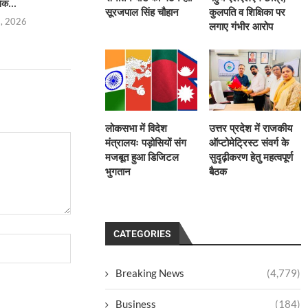
िक...
कार्यकारिणी निर्विरोध...
सनातन बोर्
सूरजपाल सिंह चौहान
कुलपति व शिक्षिका पर
5, 2026
August 4, 2026
August 4,
लगाए गंभीर आरोप
लोकसभा में विदेश
उत्तर प्रदेश में राजकीय
मंत्रालयः पड़ोसियों संग
ऑप्टोमेट्रिस्ट संवर्ग के
मजबूत हुआ डिजिटल
सुदृढ़ीकरण हेतु महत्वपूर्ण
भुगतान
बैठक
CATEGORIES
Breaking News
(4,779)
Business
(184)