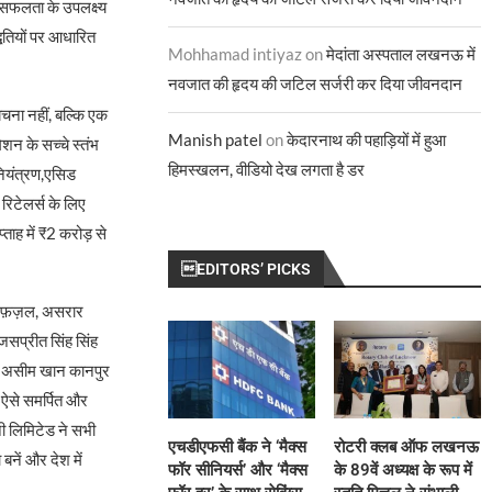
 सफलता के उपलक्ष्य
्धतियों पर आधारित
Mohhamad intiyaz
on
मेदांता अस्पताल लखनऊ में
नवजात की हृदय की जटिल सर्जरी कर दिया जीवनदान
ेचना नहीं, बल्कि एक
Manish patel
on
केदारनाथ की पहाड़ियों में हुआ
िशन के सच्चे स्तंभ
हिमस्खलन, वीडियो देख लगता है डर
नियंत्रण,एसिड
 रिटेलर्स के लिए
ताह में ₹2 करोड़ से
EDITORS’ PICKS
ली, फ़ज़ल, असरार
सप्रीत सिंह सिंह
्मद असीम खान कानपुर
ी ऐसे समर्पित और
नी लिमिटेड ने सभी
एचडीएफसी बैंक ने ‘मैक्स
रोटरी क्लब ऑफ लखनऊ
 बनें और देश में
फॉर सीनियर्स’ और ‘मैक्स
के 89वें अध्यक्ष के रूप में