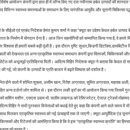
विशेष आयोजन कंपनी द्वारा हाल ही में लॉन्च किए गए दस नवीनतम हर्बल उत्पादों की शानदार
पाद विभिन्न स्वास्थ्य समस्याओं के समाधान के लिए पारंपरिक आयुर्वेद और यूनानी चिकित्सा पद
सीईओ एवं प्रबंध निदेशक हेमंत कुमार शर्मा ने कहा “क्यूरा का उद्देश्य केवल हर्बल उत्पाद ब
त के निर्माण में योगदान देना है। आज जिन सहयोगियों को सम्मानित किया गया है, वे हमारे म
 विश्वास ही हमारी सबसे बड़ी पूंजी है। इस दौरान दृष्टि सुधार,किडनी डिटॉक्स,डायबिटीज 
ालों की देखभाल एवं अन्य प्राकृतिक स्वास्थ्य समाधान कंपनी द्वारा वितरकों, चिकित्सकों और
पोर्टल को अभूतपूर्व प्रतिक्रिया मिली। आदित्य मिहिर निदेशक क्यूरा ने बताया कि केवल दो सप्
की गई, जो कंपनी के उत्पादों के प्रति बाजार में बढ़ते विश्वास को दर्शाता है।
्मनित होने वालो में शोभित शुक्ला, असीम खान, रितेश अग्रवाल, सुमित अग्रवाल, महताब अ
त अन्य दर्ज़नो लोग शामिल थे। इस दौरान लकी ड्रॉ का भी आयोजन किया गया जिसमें गुरज
ुर को वाशिंग मशीन , एसएस उद्यम मो. सलीम लखनऊ को रेफ़्रिजरेटर, ऐजाज़ ट्रेडर्स मोहम
ित्य मिहिर ने सभी पुरस्कार विजेताओं को बधाई देते हुए कहा कि कंपनी आने वाले समय में भ
े साथ मिलकर प्राकृतिक स्वास्थ्य को नई ऊंचाइयों तक ले जाएगी। क्यूरा आयुर्वेदिक एंड यूना
चिकित्सकों और रिटेलर्स को आमंत्रित किया है कि वे इस “प्राकृतिक स्वास्थ्य क्रांति” का हिस्सा
ूकता को बढ़ावा दें।