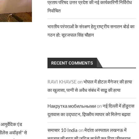
प्रताप परिषद उत्तर प्रदेश की नई कार्यकारिणी निर्विरोध
निर्वाचित
भारतीय परंपराओं के संरक्षण हेतु राष्ट्रीय सनातन बोर्ड का
गठन हो: सूरजपाल सिंह चौहान
RECENT COMMENTS
RAVI KHAVSE
on
भोपाल में होटल मैनेजर की हत्या
का खुलासा, पत्नी से अवैध संबंध में साढू की हत्या
Накрутка мобильными
on
नई दिल्ली में होंडुरास
दूतावास का उद्घाटन, द्विपक्षीय व्यापार को मिलेगा बढ़ावा
आयुर्वेदिक एंड
समाचार 10 India
on
मेदांता अस्पताल लखनऊ में
ीलेंस अवॉर्ड्स” से
नवजात की हृदय की जटिल सर्जरी कर दिया जीवनदान