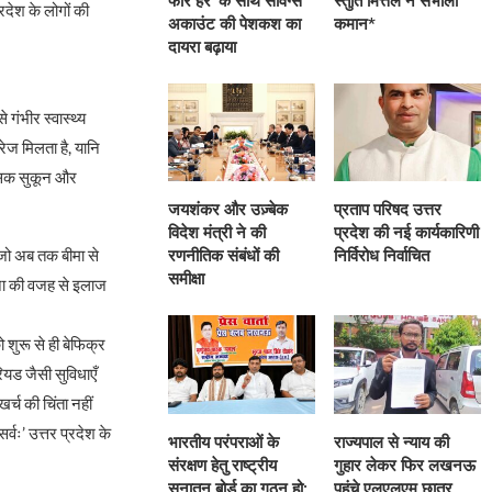
फॉर हर’ के साथ सेविंग्स
स्तुति मित्तल ने संभाली
रदेश के लोगों की
अकाउंट की पेशकश का
कमान*
दायरा बढ़ाया
गंभीर स्वास्थ्य
रेज मिलता है, यानि
नसिक सुकून और
जयशंकर और उज़्बेक
प्रताप परिषद उत्तर
विदेश मंत्री ने की
प्रदेश की नई कार्यकारिणी
 जो अब तक बीमा से
रणनीतिक संबंधों की
निर्विरोध निर्वाचित
समीक्षा
्घटना की वजह से इलाज
ो शुरू से ही बेफिक्र
रियड जैसी सुविधाएँ
र्च की चिंता नहीं
्वः’ उत्तर प्रदेश के
भारतीय परंपराओं के
राज्यपाल से न्याय की
संरक्षण हेतु राष्ट्रीय
गुहार लेकर फिर लखनऊ
सनातन बोर्ड का गठन हो:
पहुंचे एलएलएम छात्र,