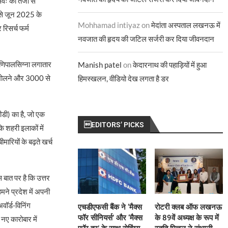
्वः को तेजी से
 से जून 2025 के
Mohhamad intiyaz
on
मेदांता अस्पताल लखनऊ में
रिसर्च फर्म
नवजात की हृदय की जटिल सर्जरी कर दिया जीवनदान
मणिपालसिग्ना लगातार
Manish patel
on
केदारनाथ की पहाड़ियों में हुआ
च खोलने और 3000 से
हिमस्खलन, वीडियो देख लगता है डर
सीडी) का है, जो एक
EDITORS’ PICKS
ि शहरी इलाकों में
मारियों के बढ़ते खर्च
स बात पर है कि उत्तर
हमने प्रदेश में अपनी
वॉर्ड-विनिंग
एचडीएफसी बैंक ने ‘मैक्स
रोटरी क्लब ऑफ लखनऊ
फॉर सीनियर्स’ और ‘मैक्स
के 89वें अध्यक्ष के रूप में
 नए कारोबार में