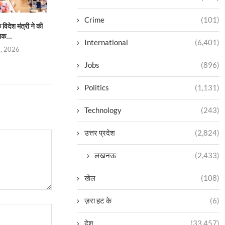
Crime
(101)
िदेश मंत्री ने की
प्रताप परिषद उत्तर प्रदेश की नई
भारतीय परंपराओं के संरक्
िक...
कार्यकारिणी निर्विरोध...
सनातन बोर्
International
(6,401)
5, 2026
August 4, 2026
August 4,
Jobs
(896)
Politics
(1,131)
Technology
(243)
उत्तर प्रदेश
(2,824)
लखनऊ
(2,433)
खेल
(108)
ज़रा हट के
(6)
देश
(33,457)