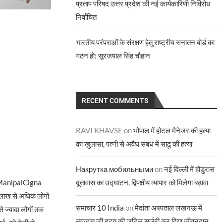
प्रताप परिषद उत्तर प्रदेश की नई कार्यकारिणी निर्विरोध
निर्वाचित
भारतीय परंपराओं के संरक्षण हेतु राष्ट्रीय सनातन बोर्ड का
गठन हो: सूरजपाल सिंह चौहान
RECENT COMMENTS
RAVI KHAVSE
on
भोपाल में होटल मैनेजर की हत्या
का खुलासा, पत्नी से अवैध संबंध में साढू की हत्या
Накрутка мобильными
on
नई दिल्ली में होंडुरास
दूतावास का उद्घाटन, द्विपक्षीय व्यापार को मिलेगा बढ़ावा
ेंस (ManipalCigna
6 लाख से अधिक लोगों
समाचार 10 India
on
मेदांता अस्पताल लखनऊ में
से ज्यादा लोगों तक
नवजात की हृदय की जटिल सर्जरी कर दिया जीवनदान