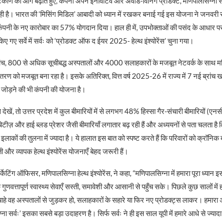
्टिकोण को आगे बढ़ाते हुए, कंपनी अपने इनोवेटिव और अवॉर्ड-विनिंग प्रोडक्ट, मणिपालसिग्ना सर
ही है। भारत की ‘मिसिंग मिडिल’ आबादी को ध्यान में रखकर बनाई गई इस योजना ने जनवरी
ं कंपनी के नए कारोबार का 57% योगदान दिया। हाल ही में, उपभोक्ताओं की पसंद के आधार पर 
किए गए सर्वे में सर्वः को ‘प्रोडक्ट ऑफ द ईयर 2025- हेल्थ इंश्योरेंस’ चुना गया।
 ब्रांच, 800 से अधिक सूचीबद्ध अस्पतालों और 4000 सलाहकारों के मजबूत नेटवर्क के साथ 
रण को मजबूत बना रहा है। इसके अतिरिक्त, वित्त वर्ष 2025-26 में राज्य में 7 नई ब्रां
जोड़ने की भी कंपनी की योजना है।
े देखें, तो उत्तर प्रदेश में कुल बीमारियों में से लगभग 48% हिस्सा गैर-संचारी बीमारियों (एन
िटीज़ और हाई ब्लड प्रेशर जैसी बीमारियाँ लगातार बढ़ रही हैं और अध्ययनों से पता चलता है क
कों की तुलना में ज्यादा है। ये हालात इस बात को स्पष्ट करते हैं कि परिवारों को क्रॉनिक बी
ी और व्यापक हेल्थ इंश्योरेंस योजनाएँ बेहद जरूरी हैं।
केटिंग ऑफिसर, मणिपालसिग्ना हेल्थ इंश्योरेंस, ने कहा, “मणिपालसिग्ना में हमारा पूरा ध्यान इ
ुणवत्तापूर्ण स्वास्थ्य सेवाएँ सस्ती, समावेशी और आसानी से पहुँच सके। पिछले कुछ सालों में 
ाहे वह अस्पतालों से जुड़कर हो, सलाहकारों के सहारे या फिर नए प्रोडक्ट्स लाकर। हमारा अ
ना सर्वः’ इसका सबसे बड़ा उदाहरण है। सिर्फ सर्वः ने ही इस साल यूपी में हमारे आधे से ज्यादा