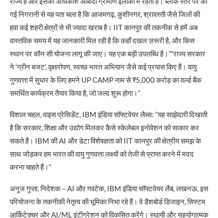
राज्य है और इसकी अधिकांश आबादी ग्रामीण इलाकों में रहती है। ब्लॉक स्तर पर की
गई निगरानी से यह पता चला है कि आजमगढ़, कुशीनगर, श्रावस्ती जैसे जिलों की
हवा कई शहरी क्षेत्रों से भी ज्यादा खराब है। IIT कानपुर की तकनीक से हमें अब
वास्तविक समय में यह जानकारी मिल रही है कि कहाँ दखल ज़रूरी है, और किस
स्थान पर कौन सी योजना लागू की जाए। यह एक बड़ी उपलब्धि है।”“राज्य सरकार
ने ‘ग्रीन बजट’, वृक्षारोपण, स्वच्छ भारत अभियान जैसे कई प्रयास किए हैं। वायु
गुणवत्ता में सुधार के लिए हमने UP CAMP नाम से ₹5,000 करोड़ का वर्ल्ड बैंक
समर्थित कार्यक्रम तैयार किया है, जो जल्द शुरू होगा।”
विशाल चहल, वाइस प्रेसिडेंट, IBM इंडिया सॉफ्टवेयर लैब्स: “यह साझेदारी दिखाती
है कि सरकार, शिक्षा और उद्योग मिलकर कैसे स्केलेबल इनोवेशन को साकार कर
सकते हैं। IBM की AI और डेटा विशेषज्ञता को IIT कानपुर की क्षेत्रीय समझ के
साथ जोड़कर हम भारत की वायु गुणवत्ता लक्ष्यों को तेजी से प्राप्त करने में मदद
करना चाहते हैं।”
अनुज गुप्ता, निदेशक – AI और गवटेक, IBM इंडिया सॉफ्टवेयर लैब, लखनऊ, इस
परियोजना के तकनीकी नेतृत्व की भूमिका निभा रहे हैं। वे डैशबोर्ड डिजाइन, सिस्टम
आर्किटेक्चर और AI/ML इंटीग्रेशन को विकसित करेंगे। स्थायी और सहयोगात्मक