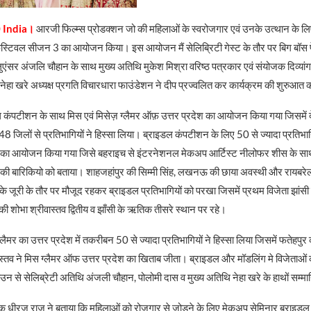
 India।
आरजी फिल्म्स प्रोडक्शन जो की महिलाओं के स्वरोजगार एवं उनके उत्थान के ल
र फेस्टिवल सीजन 3 का आयोजन किया। इस आयोजन मैं सेलिब्रिटी गेस्ट के तौर पर बिग बॉस 
ंसर अंजलि चौहान के साथ मुख्य अतिथि मुकेश मिश्रा वरिष्ठ पत्रकार एवं संयोजक दिव्यांग प
 नेहा खरे अध्यक्ष प्रगति विचारधारा फाउंडेशन ने दीप प्रज्वलित कर कार्यक्रम की शुरुआत
डल कंपटीशन के साथ मिस एवं मिसेज़ ग्लैमर ऑफ़ उत्तर प्रदेश का आयोजन किया गया जिसमें देश
48 जिलों से प्रतिभागियों ने हिस्सा लिया। ब्राइडल कंपटीशन के लिए 50 से ज्यादा प्रतिभागि
का आयोजन किया गया जिसे बहराइच से इंटरनेशनल मेकअप आर्टिस्ट नीलोफर शीस के स
ी बारिकियो को बताया। शाहजहांपुर की सिम्मी सिंह, लखनऊ की छाया अवस्थी और रायबरेली 
े जूरी के तौर पर मौजूद रहकर ब्राइडल प्रतिभागियों को परखा जिसमें प्रथम विजेता झांसी
ोभा श्रीवास्तव द्वितीय व झाँसी के ऋतिक तीसरे स्थान पर रहे।
्लैमर का उत्तर प्रदेश में तकरीबन 50 से ज्यादा प्रतिभागियों ने हिस्सा लिया जिसमें फतेहपुर क
वास्तव ने मिस ग्लैमर ऑफ उत्तर प्रदेश का खिताब जीता। ब्राइडल और मॉडलिंग मे विजेता
उन से सेलिब्रेटी अतिथि अंजली चौहान, पोलोमी दास व मुख्य अतिथि नेहा खरे के हाथों सम्म
क धीरज राज ने बताया कि महिलाओं को रोजगार से जोड़ने के लिए मेकअप सेमिनार ब्राइ