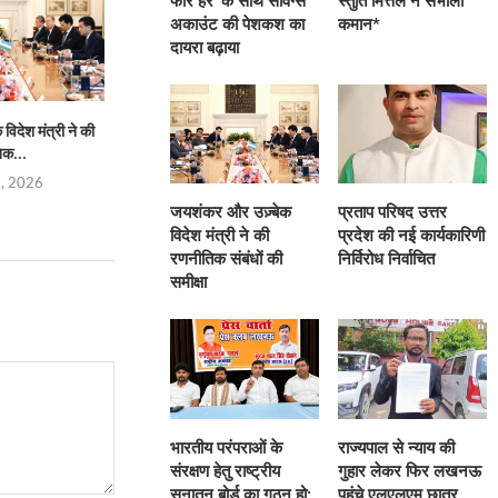
फॉर हर’ के साथ सेविंग्स
स्तुति मित्तल ने संभाली
अकाउंट की पेशकश का
कमान*
दायरा बढ़ाया
िदेश मंत्री ने की
प्रताप परिषद उत्तर प्रदेश की नई
भारतीय परंपराओं के संरक्
िक...
कार्यकारिणी निर्विरोध...
सनातन बोर्
5, 2026
August 4, 2026
August 4,
जयशंकर और उज़्बेक
प्रताप परिषद उत्तर
विदेश मंत्री ने की
प्रदेश की नई कार्यकारिणी
रणनीतिक संबंधों की
निर्विरोध निर्वाचित
समीक्षा
भारतीय परंपराओं के
राज्यपाल से न्याय की
संरक्षण हेतु राष्ट्रीय
गुहार लेकर फिर लखनऊ
सनातन बोर्ड का गठन हो:
पहुंचे एलएलएम छात्र,