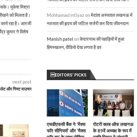
ल सके। मुकेश मिश्रा
सीखने को मिलता है।
Mohhamad intiyaz
on
मेदांता अस्पताल लखनऊ में
 कार्य रहा है। आरजी
नवजात की हृदय की जटिल सर्जरी कर दिया जीवनदान
द्र कुमार ने विशेष
Manish patel
on
केदारनाथ की पहाड़ियों में हुआ
हिमस्खलन, वीडियो देख लगता है डर
EDITORS’ PICKS
next post
टैबलेट और गिफ्ट वाउचर
एचडीएफसी बैंक ने ‘मैक्स
रोटरी क्लब ऑफ लखनऊ
फॉर सीनियर्स’ और ‘मैक्स
के 89वें अध्यक्ष के रूप में