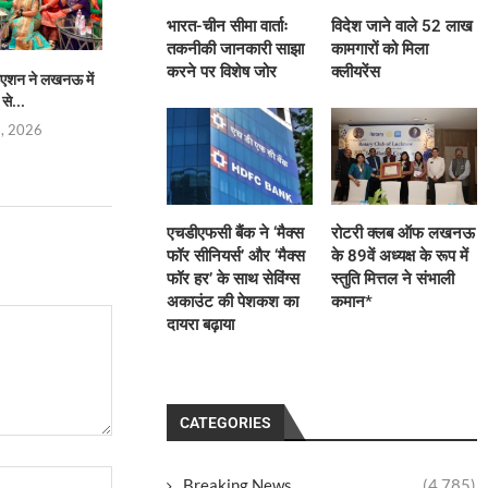
भारत-चीन सीमा वार्ताः
विदेश जाने वाले 52 लाख
तकनीकी जानकारी साझा
कामगारों को मिला
करने पर विशेष जोर
क्लीयरेंस
िएशन ने लखनऊ में
मुख्यमंत्री योगी से मिले मिल्कीपुर विधायक
भारत-चीन सीमा वार्ताः
से...
चंद्रभानु पासवान,...
साझा करने 
8, 2026
August 8, 2026
August 8,
एचडीएफसी बैंक ने ‘मैक्स
रोटरी क्लब ऑफ लखनऊ
फॉर सीनियर्स’ और ‘मैक्स
के 89वें अध्यक्ष के रूप में
फॉर हर’ के साथ सेविंग्स
स्तुति मित्तल ने संभाली
अकाउंट की पेशकश का
कमान*
दायरा बढ़ाया
CATEGORIES
Breaking News
(4,785)