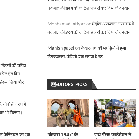
नवजात की हृदय की जटिल सर्जरी कर दिया जीवनदान
Mohhamad intiyaz
on
मेदांता अस्पताल लखनऊ में
नवजात की हृदय की जटिल सर्जरी कर दिया जीवनदान
Manish patel
on
केदारनाथ की पहाड़ियों में हुआ
हिमस्खलन, वीडियो देख लगता है डर
ई डिज्नी की चर्चित
पेंट एंड विन
 हिस्सा लिया और
EDITORS’ PICKS
ोनों ही ग्रुप में
चर भी मिलेगा।
िड्स फेस्टिवल का एक
‘बंटवारा 1947’ के
पार्थ गौतम फाउंडेशन ने