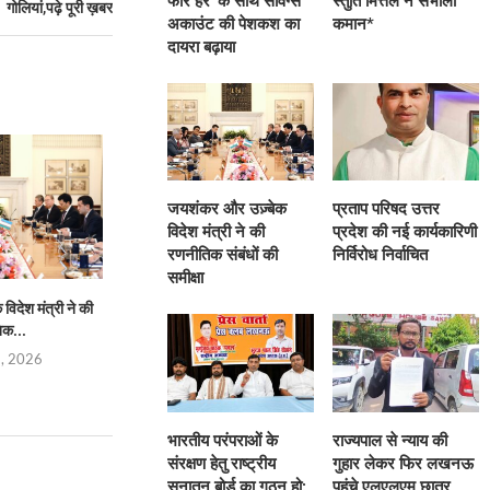
फॉर हर’ के साथ सेविंग्स
स्तुति मित्तल ने संभाली
गोलियां,पढ़े पूरी ख़बर
अकाउंट की पेशकश का
कमान*
दायरा बढ़ाया
जयशंकर और उज़्बेक
प्रताप परिषद उत्तर
विदेश मंत्री ने की
प्रदेश की नई कार्यकारिणी
रणनीतिक संबंधों की
निर्विरोध निर्वाचित
समीक्षा
िदेश मंत्री ने की
प्रताप परिषद उत्तर प्रदेश की नई
भारतीय परंपराओं के संरक्
िक...
कार्यकारिणी निर्विरोध...
सनातन बोर्
5, 2026
August 4, 2026
August 4,
भारतीय परंपराओं के
राज्यपाल से न्याय की
संरक्षण हेतु राष्ट्रीय
गुहार लेकर फिर लखनऊ
सनातन बोर्ड का गठन हो:
पहुंचे एलएलएम छात्र,