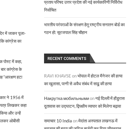
प्रताप परिषद उत्तर प्रदेश की नई कार्यकारिणी निर्विरोध
निर्वाचित
भारतीय परंपराओं के संरक्षण हेतु राष्ट्रीय सनातन बोर्ड का
गठन हो: सूरजपाल सिंह चौहान
दिर में जाकर पूजा-
 कि कांग्रेस का
RECENT COMMENTS
 पोस्ट में कहा,
बार कांग्रेस के
RAVI KHAVSE
on
भोपाल में होटल मैनेजर की हत्या
 वह “आरक्षण हटा
का खुलासा, पत्नी से अवैध संबंध में साढू की हत्या
रकार ने 1956 में
Накрутка мобильными
on
नई दिल्ली में होंडुरास
 को पत्र लिखकर कहा
दूतावास का उद्घाटन, द्विपक्षीय व्यापार को मिलेगा बढ़ावा
किया और उन्हें
समाचार 10 India
on
मेदांता अस्पताल लखनऊ में
ं डालकर ओबीसी
नवजात की हृदय की जटिल सर्जरी कर दिया जीवनदान