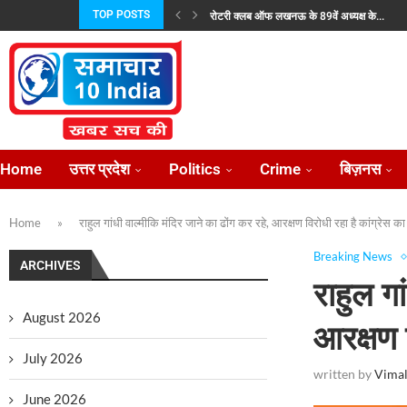
TOP POSTS
रोटरी क्लब ऑफ लखनऊ के 89वें अध्यक्ष के...
जयशंकर और उज़्बेक विदेश मंत्री ने की रणनीतिक...
प्रताप परिषद उत्तर प्रदेश की नई कार्यकारिणी निर्विर
भारतीय परंपराओं के संरक्षण हेतु राष्ट्रीय सनातन बोर्ड
राज्यपाल से न्याय की गुहार लेकर फिर लखनऊ...
लोकसभा में विदेश मंत्रालयः पड़ोसियों संग मजबूत हु
उत्तर प्रदेश में राजकीय ऑप्टोमेट्रिस्ट संवर्ग के सुदृढ
केंद्रीय राज्य मंत्री अनुप्रिया पटेल 2 अगस्त को...
प्रीप्रोडक्शन के बाद केबीसी की शूटिंग शुरू, अमिताभ
Home
उत्तर प्रदेश
Politics
Crime
बिज़नस
Home
»
राहुल गांधी वाल्मीकि मंदिर जाने का ढोंग कर रहे, आरक्षण विरोधी रहा है कांग्रेस 
Breaking News
ARCHIVES
राहुल गा
August 2026
आरक्षण 
July 2026
written by
Vimal
June 2026