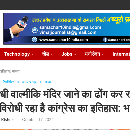
ोध...
...
आ...
़ीकरण...
...
Technology
खेल
Jobs
मनोरंजन
Interna
का इतिहास: भाजपा
Politics
उत्तर प्रदेश
राज्य
ंधी वाल्मीकि मंदिर जाने का ढोंग कर र
विरोधी रहा है कांग्रेस का इतिहास: 
 Kishor
October 17, 2024