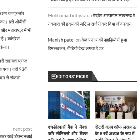
रक्षण का पुरजोर
Mohhamad intiyaz
on
मेदांता अस्पताल लखनऊ में
स किए। इसे ओबीसी
नवजात की हृदय की जटिल सर्जरी कर दिया जीवनदान
 महाराष्ट्र में भी
है। कांग्रेस
Manish patel
on
केदारनाथ की पहाड़ियों में हुआ
 किया।
हिमस्खलन, वीडियो देख लगता है डर
री सहायता प्राप्त
ा गया। वहीं 93वें
EDITORS’ PICKS
म से सैकड़ों
एचडीएफसी बैंक ने ‘मैक्स
रोटरी क्लब ऑफ लखनऊ
next post
फॉर सीनियर्स’ और ‘मैक्स
के 89वें अध्यक्ष के रूप में
 बाहर खड़े होकर चलाई