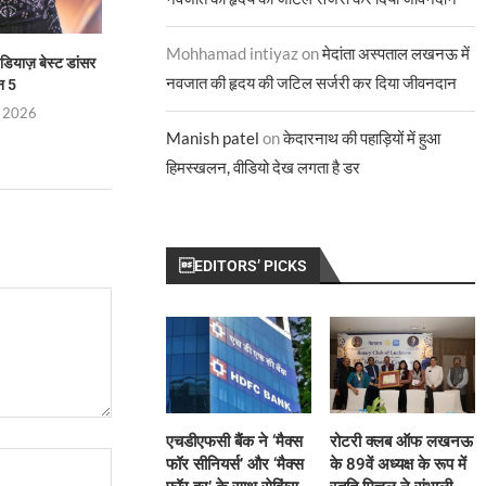
Mohhamad intiyaz
on
मेदांता अस्पताल लखनऊ में
डियाज़ बेस्ट डांसर
“आज़ाद और आज़ादी” समकालीन
ज्योतिर्मयी नायक बनीं 
नवजात की हृदय की जटिल सर्जरी कर दिया जीवनदान
न 5
चुनौतियों पर तीखा प्रश्न
टेलीविज़न के इ
, 2026
July 29, 2026
July 28, 
Manish patel
on
केदारनाथ की पहाड़ियों में हुआ
हिमस्खलन, वीडियो देख लगता है डर
EDITORS’ PICKS
एचडीएफसी बैंक ने ‘मैक्स
रोटरी क्लब ऑफ लखनऊ
फॉर सीनियर्स’ और ‘मैक्स
के 89वें अध्यक्ष के रूप में