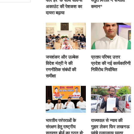
फॉर हर’ के साथ सेविंग्स
स्तुति मित्तल ने संभाली
अकाउंट की पेशकश का
कमान*
दायरा बढ़ाया
जयशंकर और उज़्बेक
प्रताप परिषद उत्तर
विदेश मंत्री ने की
प्रदेश की नई कार्यकारिणी
रणनीतिक संबंधों की
निर्विरोध निर्वाचित
समीक्षा
भारतीय परंपराओं के
राज्यपाल से न्याय की
संरक्षण हेतु राष्ट्रीय
गुहार लेकर फिर लखनऊ
सनातन बोर्ड का गठन हो:
पहुंचे एलएलएम छात्र,