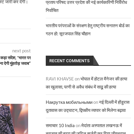
लिस्ट जारी कर देगी।
प्रताप परिषद उत्तर प्रदेश की नई कार्यकारिणी निर्विरोध
निर्वाचित
भारतीय परंपराओं के संरक्षण हेतु राष्ट्रीय सनातन बोर्ड का
गठन हो: सूरजपाल सिंह चौहान
next post
ा कड़ा संदेश, “भारत पर
RECENT COMMENTS
ना देगी मुंहतोड़ जवाब”
RAVI KHAVSE
on
भोपाल में होटल मैनेजर की हत्या
का खुलासा, पत्नी से अवैध संबंध में साढू की हत्या
Накрутка мобильными
on
नई दिल्ली में होंडुरास
दूतावास का उद्घाटन, द्विपक्षीय व्यापार को मिलेगा बढ़ावा
समाचार 10 India
on
मेदांता अस्पताल लखनऊ में
नवजात की हृदय की जटिल सर्जरी कर दिया जीवनदान