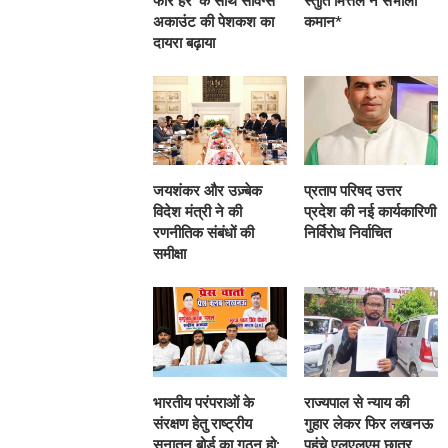
फॉर हर’ के साथ सेविंग्स
स्तुति मित्तल ने संभाली
अकाउंट की पेशकश का
कमान*
दायरा बढ़ाया
जयशंकर और उज़्बेक
प्रताप परिषद उत्तर
विदेश मंत्री ने की
प्रदेश की नई कार्यकारिणी
रणनीतिक संबंधों की
निर्विरोध निर्वाचित
समीक्षा
भारतीय परंपराओं के
राज्यपाल से न्याय की
संरक्षण हेतु राष्ट्रीय
गुहार लेकर फिर लखनऊ
सनातन बोर्ड का गठन हो:
पहुंचे एलएलएम छात्र,