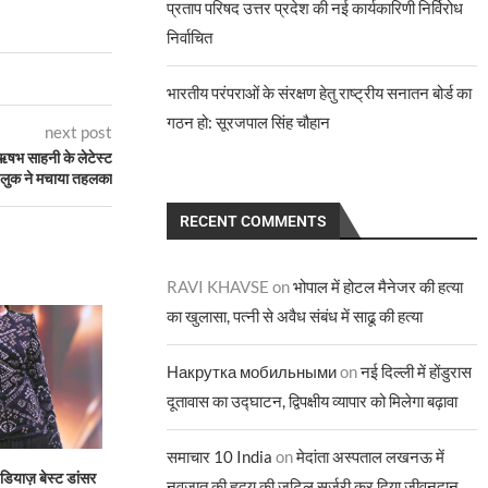
प्रताप परिषद उत्तर प्रदेश की नई कार्यकारिणी निर्विरोध
निर्वाचित
भारतीय परंपराओं के संरक्षण हेतु राष्ट्रीय सनातन बोर्ड का
गठन हो: सूरजपाल सिंह चौहान
next post
ऋषभ साहनी के लेटेस्ट
लुक ने मचाया तहलका
RECENT COMMENTS
RAVI KHAVSE
on
भोपाल में होटल मैनेजर की हत्या
का खुलासा, पत्नी से अवैध संबंध में साढू की हत्या
Накрутка мобильными
on
नई दिल्ली में होंडुरास
दूतावास का उद्घाटन, द्विपक्षीय व्यापार को मिलेगा बढ़ावा
समाचार 10 India
on
मेदांता अस्पताल लखनऊ में
डियाज़ बेस्ट डांसर
“आज़ाद और आज़ादी” समकालीन
ज्योतिर्मयी नायक बनीं 
नवजात की हृदय की जटिल सर्जरी कर दिया जीवनदान