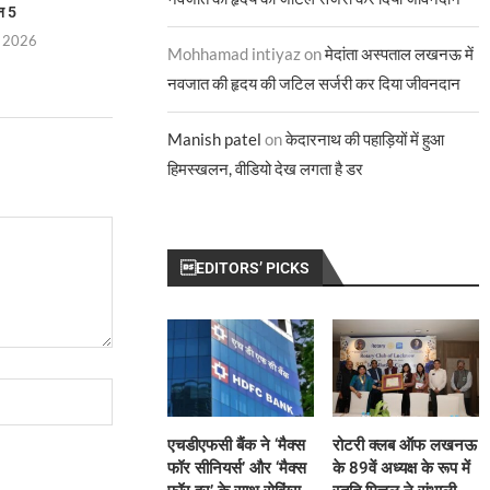
न 5
चुनौतियों पर तीखा प्रश्न
टेलीविज़न के इ
, 2026
July 29, 2026
July 28, 
Mohhamad intiyaz
on
मेदांता अस्पताल लखनऊ में
नवजात की हृदय की जटिल सर्जरी कर दिया जीवनदान
Manish patel
on
केदारनाथ की पहाड़ियों में हुआ
हिमस्खलन, वीडियो देख लगता है डर
EDITORS’ PICKS
एचडीएफसी बैंक ने ‘मैक्स
रोटरी क्लब ऑफ लखनऊ
फॉर सीनियर्स’ और ‘मैक्स
के 89वें अध्यक्ष के रूप में