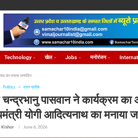
ोध...
...
आ...
़ीकरण...
...
Technology
खेल
Jobs
मनोरंजन
Interna
यनाथ का मनाया जन्मदिन
Politics
उत्तर प्रदेश
चन्द्रभानु पासवान ने कार्यक्रम क
यमंत्री योगी आदित्यनाथ का मनाया ज
 Kishor
June 6, 2026