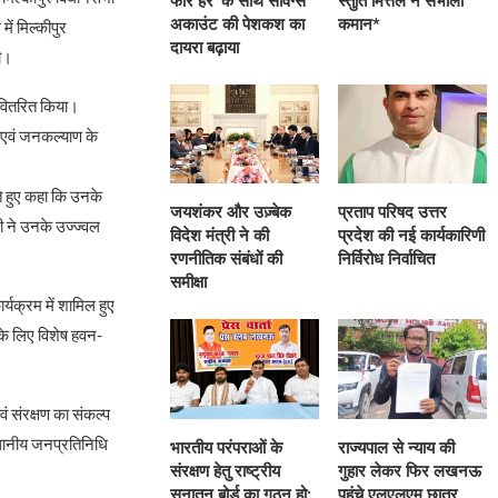
फॉर हर’ के साथ सेविंग्स
स्तुति मित्तल ने संभाली
अकाउंट की पेशकश का
कमान*
ें मिल्कीपुर
दायरा बढ़ाया
की।
 वितरित किया।
स एवं जनकल्याण के
ते हुए कहा कि उनके
जयशंकर और उज़्बेक
प्रताप परिषद उत्तर
ी ने उनके उज्ज्वल
विदेश मंत्री ने की
प्रदेश की नई कार्यकारिणी
रणनीतिक संबंधों की
निर्विरोध निर्वाचित
समीक्षा
ार्यक्रम में शामिल हुए
 के लिए विशेष हवन-
ं संरक्षण का संकल्प
, स्थानीय जनप्रतिनिधि
भारतीय परंपराओं के
राज्यपाल से न्याय की
संरक्षण हेतु राष्ट्रीय
गुहार लेकर फिर लखनऊ
सनातन बोर्ड का गठन हो:
पहुंचे एलएलएम छात्र,