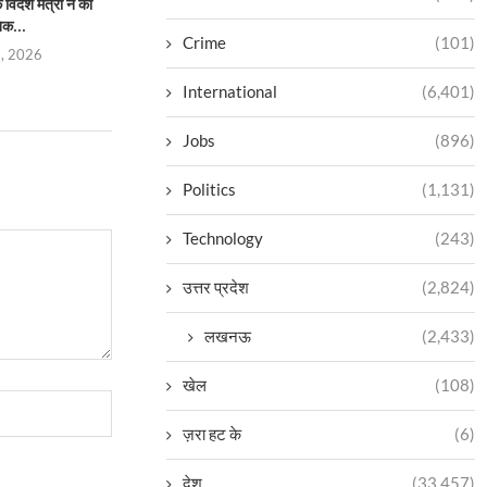
िदेश मंत्री ने की
प्रताप परिषद उत्तर प्रदेश की नई
भारतीय परंपराओं के संरक्
िक...
कार्यकारिणी निर्विरोध...
सनातन बोर्
Crime
(101)
5, 2026
August 4, 2026
August 4,
International
(6,401)
Jobs
(896)
Politics
(1,131)
Technology
(243)
उत्तर प्रदेश
(2,824)
लखनऊ
(2,433)
खेल
(108)
ज़रा हट के
(6)
देश
(33,457)