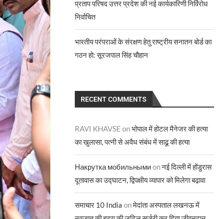
प्रताप परिषद उत्तर प्रदेश की नई कार्यकारिणी निर्विरोध
निर्वाचित
भारतीय परंपराओं के संरक्षण हेतु राष्ट्रीय सनातन बोर्ड का
गठन हो: सूरजपाल सिंह चौहान
RECENT COMMENTS
RAVI KHAVSE
on
भोपाल में होटल मैनेजर की हत्या
का खुलासा, पत्नी से अवैध संबंध में साढू की हत्या
Накрутка мобильными
on
नई दिल्ली में होंडुरास
दूतावास का उद्घाटन, द्विपक्षीय व्यापार को मिलेगा बढ़ावा
समाचार 10 India
on
मेदांता अस्पताल लखनऊ में
नवजात की हृदय की जटिल सर्जरी कर दिया जीवनदान