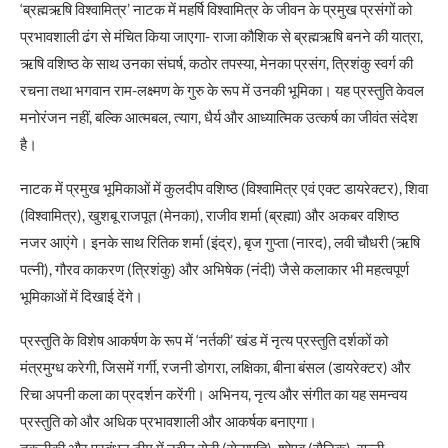
‘ब्रह्मऋषि विश्वामित्र’ नाटक में महर्षि विश्वामित्र के जीवन के प्रमुख प्रसंगों को
प्रभावशाली ढंग से मंचित किया जाएगा- राजा कौशिक से ब्रह्मऋषि बनने की यात्रा,
ऋषि वशिष्ठ के साथ उनका संघर्ष, कठोर तपस्या, मेनका प्रसंग, त्रिशंकु स्वर्ग की
रचना तथा भगवान राम-लक्ष्मण के गुरु के रूप में उनकी भूमिका। यह प्रस्तुति केवल
मनोरंजन नहीं, बल्कि आत्मबल, त्याग, धैर्य और आध्यात्मिक उत्कर्ष का जीवंत संदेश
है।
नाटक में प्रमुख भूमिकाओं में कुलदीप वशिष्ठ (विश्वामित्र एवं एक्ट डायरेक्टर), शिवा
(विश्वामित्र), खुशबू राजपूत (मेनका), राजीव शर्मा (ब्रह्मा) और अकबर वशिष्ठ
नजर आएंगे। इनके साथ रितिक शर्मा (इंद्र), बृज गुप्ता (नारद), लवी चौधरी (ऋषि
पत्नी), गौरव काकरण (त्रिशंकु) और अभिषेक (नंदी) जैसे कलाकार भी महत्वपूर्ण
भूमिकाओं में दिखाई देंगे।
प्रस्तुति के विशेष आकर्षण के रूप में ‘नर्तकी’ खंड में नृत्य प्रस्तुति दर्शकों को
मंत्रमुग्ध करेगी, जिसमें गर्गी, रजनी डोगरा, लक्षिका, बीना बंसल (डायरेक्टर) और
रिचा अपनी कला का प्रदर्शन करेंगी। अभिनय, नृत्य और संगीत का यह समन्वय
प्रस्तुति को और अधिक प्रभावशाली और आकर्षक बनाएगा।
तकनीकी और प्रबंधन टीम में नवीन सेठी (सेनापति), शोएब (सैनिक), सन्नी