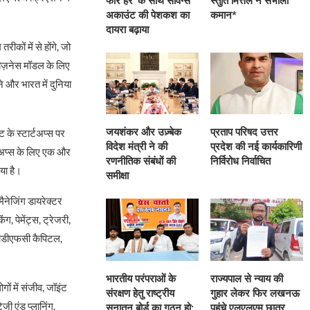
फॉर हर’ के साथ सेविंग्स
स्तुति मित्तल ने संभाली
अकाउंट की पेशकश का
कमान*
दायरा बढ़ाया
ों में से होंगे, जो
बिज़नेस मॉडल के लिए
 और भारत में दुनिया
जयशंकर और उज़्बेक
प्रताप परिषद उत्तर
 के स्टार्टअप्स पर
विदेश मंत्री ने की
प्रदेश की नई कार्यकारिणी
्टअप्स के लिए एक और
रणनीतिक संबंधों की
निर्विरोध निर्वाचित
या है।
समीक्षा
नेजिंग डायरेक्टर
 पेमेंट्स, ट्रेजरी,
 एचडीएफसी कैपिटल,
भारतीय परंपराओं के
राज्यपाल से न्याय की
ों में संजीव, जॉइंट
संरक्षण हेतु राष्ट्रीय
गुहार लेकर फिर लखनऊ
जी एंड प्लानिंग,
सनातन बोर्ड का गठन हो:
पहुंचे एलएलएम छात्र,