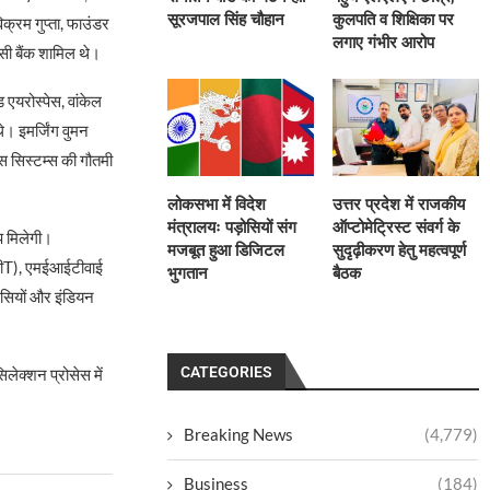
सूरजपाल सिंह चौहान
कुलपति व शिक्षिका पर
िक्रम गुप्ता, फाउंडर
लगाए गंभीर आरोप
फसी बैंक शामिल थे।
 एयरोस्पेस, वांकेल
थे। इमर्जिंग वुमन
स सिस्टम्स की गौतमी
लोकसभा में विदेश
उत्तर प्रदेश में राजकीय
मंत्रालयः पड़ोसियों संग
ऑप्टोमेट्रिस्ट संवर्ग के
िप मिलेगी।
मजबूत हुआ डिजिटल
सुदृढ़ीकरण हेतु महत्वपूर्ण
टीT), एमईआईटीवाई
भुगतान
बैठक
ंसियों और इंडियन
CATEGORIES
िलेक्शन प्रोसेस में
Breaking News
(4,779)
Business
(184)