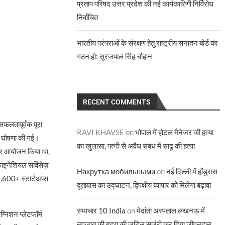
प्रताप परिषद उत्तर प्रदेश की नई कार्यकारिणी निर्विरोध
निर्वाचित
भारतीय परंपराओं के संरक्षण हेतु राष्ट्रीय सनातन बोर्ड का
गठन हो: सूरजपाल सिंह चौहान
RECENT COMMENTS
फलतापूर्वक पूरा
RAVI KHAVSE
on
भोपाल में होटल मैनेजर की हत्या
ी घोषणा की गई।
का खुलासा, पत्नी से अवैध संबंध में साढू की हत्या
र आयोजन किया था,
इनेंशियल सर्विसेज़
Накрутка мобильными
on
नई दिल्ली में होंडुरास
 1,600+ स्टार्टअप्स
दूतावास का उद्घाटन, द्विपक्षीय व्यापार को मिलेगा बढ़ावा
समाचार 10 India
on
मेदांता अस्पताल लखनऊ में
्निशन प्लेटफॉर्म
नवजात की हृदय की जटिल सर्जरी कर दिया जीवनदान