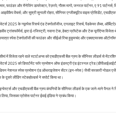
मार, फाउंडर और मैनेजिंग डायरेक्टर, रेज़रपे; गौतम मागो, जनरल पार्टनर, ए 91 पार्टनर्स; व
, आइवीकैप वेंचर्स; और सुश्री सुनाली रोहरा, सीनियर एग्जीक्यूटिव वाइस प्रेसिडेंट, एचडीए
र्स 2025 के न्यूस्पेस रिसर्च एंड टेक्नोलॉजीज, एनलाइट रिसर्च, पैडकेयर लैब्स, ऑर्बिटऐड
डवीव ट्रांसफॉर्मर्स, द्वारा ई-रजिस्ट्री, नवाना टेक, हेक्टा प्रॉपटेक और टेक यूनीऐप्स विजेता 
 प्रमात्रा स्पेस टेक्नोलॉजी की फाउंडर और सीईओ रिचा हुकुमचंद और एक्वाएयरक्स ऑटोनॉम
मां में विजेता रहने वाले स्टार्टअप्स को एचडीएफसी बैंक ग्रुप के सीनियर लीडर्स से मेंटरश
ेटर्स 2025 को डिपार्टमेंट फॉर प्रमोशन ऑफ इंडस्ट्री एंड इंटरनल ट्रेड (डीपीआईआई
ंडियन नेशनल स्पेस प्रमोशन एंड ऑथराइजेशन सेंटर (इन-स्पेस ) जैसी सरकारी नोडल एजे
के दूसरे लीडिंग स्टेकहोल्डर्स ने सपोर्ट किया था।
, इन्वेस्टर्स और एचडीएफसी बैंक ग्रुप कंपनियों के सीनियर लीडर्स के एक जाने-माने पैनल ने स
सा लिया, जिसका प्रोसेस पार्टनर ईवाई इंडिया ने प्रबंध किया।