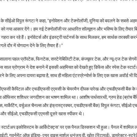
 सीईओ विपुल रूंगटा ने कहा, “इनोवेशन और टेक्नोलॉजी, दुनिया को बदलने के सबसे अहम तरीक
टेज को नया आकार देंगे। हम नई टेक्नोलॉजी पर आधारित सॉल्यूशन और भविष्य के लिए तैयार 
रा कर रहे हैं। इनोवेटर्स और इंडस्ट्री पार्टनर्स के साथ मिलकर, हम सार्थक तरक्की करने
ले दौर में योगदान देने के लिए तैयार हैं।”
लाना पहल प्रॉपटेक, फिनटेक, सस्टेनेबिलिटी टेक, कंज्यूमर टेक, और न्यू-एज टेक सेगमेंट
ाल प्रोग्राम ने देश बनाने में इसकी अहमियत को देखते हुए डिफेंस और स्पेस टेक स्टार
े के लिए अपना दायरा बढ़ाया है, साथ ही महिला एंटरप्रेन्योर्स के लिए एक खास अवॉर्ड भी दि
 एचडीएफसी कैपिटल और एचडीएफसी एएमसी के चेयरमैन दीपक पारेख और एचडीएफसी बैंक के मै
व ऑफिसर शशिधर जगदीशन का भाषण शामिल था। आशीष पार्थसारथी, ग्रुप हेड (ब्रांच बैंकिंग,
स, मार्केटिंग, वर्चुअल चैनल्स और इंफ्रास्ट्रक्चर, एचडीएफसी बैंक) विपुल रूंगटा, सीईओ
ी और सीईओ, एचडीएफसी एएमसी दूसरे खास स्पीकर थे।
ा के स्टार्टअप इकोसिस्टम के आर्किटेक्ट्स’ पर एक पैनल डिस्कशन भी हुआ। पैनल में शामिल लोग
टी, गवर्नमेंट ऑफ़ इंडिया- एयर वाइस मार्शल धनंजय वी. खोत (रिटायर्ड), डायरेक्टर-स्ट्रेटे