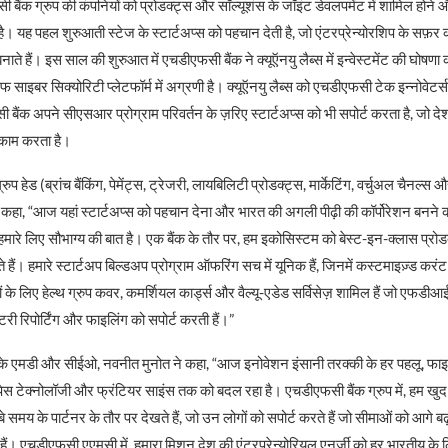
 बैंक ग्रुप की कंपनियों को प्रोडक्ट्स और सॉल्यूशंस के जॉइंट डेवलपमेंट में शामिल होने और
ै। यह पहल शुरुआती स्टेज के स्टार्टअप्स को पहचान देती है, जो एंटरप्रेन्योरशिप के सफ़र को
नाते हैं। इस साल की शुरुआत में एचडीएफसी बैंक ने क्यूऍनयु लैब्स में इन्वेस्टमेंट की घोषणा
सेफ साइबर सिक्योरिटी प्लेटफॉर्म में अग्रणी है। क्यूऍनयु लैब्स को एचडीएफसी टेक इन्नोवेटर
ैंक अपने सीएसआर प्रोग्राम परिवर्तन के ज़रिए स्टार्टअप्स को भी सपोर्ट करता है, जो दे
 काम करता है।
प हेड (ब्रांच बैंकिंग, पेमेंट्स, ट्रेजरी, लायबिलिटी प्रोडक्ट्स, मार्केटिंग, वर्चुअल चैनल्स औ
कहा, “आज यहां स्टार्टअप्स को पहचान देना और भारत की अगली पीढ़ी की कॉर्पोरेशन बनने की
ारे लिए सौभाग्य की बात है। एक बैंक के तौर पर, हम इकोसिस्टम को बेस्ट-इन-क्लास प्रोडक्
ैं। हमारे स्टार्टअप बिल्डअप प्रोग्राम ऑफरिंग सच में यूनिक हैं, जिनमें कस्टमाइज़्ड कर
 के लिए हेल्थ ग्रुप कवर, कमर्शियल कार्ड्स और वैल्यू-एडेड सर्विसेज़ शामिल हैं जो ए
लेटरी रिपोर्टिंग और फाइलिंग को सपोर्ट करती हैं।”
 एमडी और सीईओ, नवनीत मुनोत ने कहा, “आज इनोवेशन इंसानी तरक्की के हर पहलू, फाइन
्पेस टेक्नोलॉजी और फ्रंटियर साइंस तक को बदल रहा है। एचडीएफसी बैंक ग्रुप में, हम खु
ंबे समय के पार्टनर के तौर पर देखते हैं, जो उन लोगों को सपोर्ट करते हैं जो सीमाओं को आगे बढ़
 हैं। एचडीएफसी एएमसी में, हमारा मिशन देश की एंटरप्रेन्योरियल एनर्जी को हर भारतीय के ल