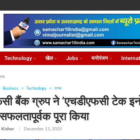
ोध...
...
आ...
़ीकरण...
...
Technology
खेल
Jobs
मनोरंजन
Interna
िया
Business
Technology
राज्य
ी बैंक ग्रुप ने ‘एचडीएफसी टेक इनो
फलतापूर्वक पूरा किया
 Kishor
December 11, 2025