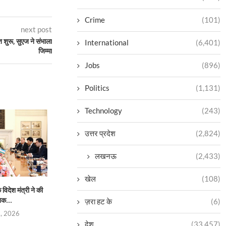
Crime
(101)
next post
त शुरू, सुएज ने संभाला
International
(6,401)
जिम्मा
Jobs
(896)
Politics
(1,131)
Technology
(243)
उत्तर प्रदेश
(2,824)
लखनऊ
(2,433)
खेल
(108)
िदेश मंत्री ने की
प्रताप परिषद उत्तर प्रदेश की नई
भारतीय परंपराओं के संरक्
िक...
कार्यकारिणी निर्विरोध...
सनातन बोर्
ज़रा हट के
(6)
5, 2026
August 4, 2026
August 4,
देश
(33,457)