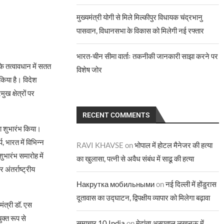
मुख्यमंत्री योगी से मिले मिल्कीपुर विधायक चंद्रभानु
पासवान, विधानसभा के विकास को मिलेगी नई रफ्तार
भारत-चीन सीमा वार्ताः तकनीकी जानकारी साझा करने पर
 के तत्वावधान में सतत
विशेष जोर
 किया है। विदेश
ख क्षेत्रों पर
RECENT COMMENTS
ा शुभारंभ किया।
प, भारत में विभिन्न
RAVI KHAVSE
on
भोपाल में होटल मैनेजर की हत्या
ुभारंभ समारोह में
का खुलासा, पत्नी से अवैध संबंध में साढू की हत्या
अंतर्राष्ट्रीय
Накрутка мобильными
on
नई दिल्ली में होंडुरास
दूतावास का उद्घाटन, द्विपक्षीय व्यापार को मिलेगा बढ़ावा
ंत्री डॉ. एस
क्त रूप से
समाचार 10 India
on
मेदांता अस्पताल लखनऊ में