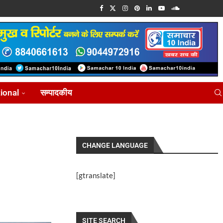
tional
सम्पादकीय
CHANGE LANGUAGE
[gtranslate]
SITE SEARCH