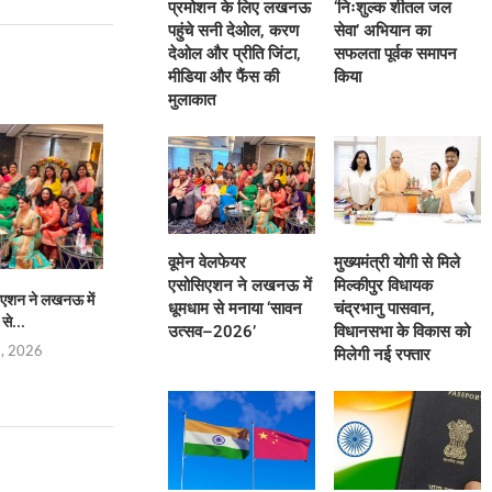
प्रमोशन के लिए लखनऊ
‘निःशुल्क शीतल जल
पहुंचे सनी देओल, करण
सेवा’ अभियान का
देओल और प्रीति जिंटा,
सफलता पूर्वक समापन
मीडिया और फैंस की
किया
मुलाकात
वूमेन वेलफेयर
मुख्यमंत्री योगी से मिले
एसोसिएशन ने लखनऊ में
मिल्कीपुर विधायक
िएशन ने लखनऊ में
मुख्यमंत्री योगी से मिले मिल्कीपुर विधायक
भारत-चीन सीमा वार्ताः
धूमधाम से मनाया ‘सावन
चंद्रभानु पासवान,
से...
चंद्रभानु पासवान,...
साझा करने 
उत्सव–2026’
विधानसभा के विकास को
8, 2026
August 8, 2026
August 8,
मिलेगी नई रफ्तार