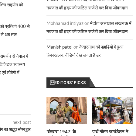
क्षिण सहयोग को
नवजात की हृदय की जटिल सर्जरी कर दिया जीवनदान
Mohhamad intiyaz
on
मेदांता अस्पताल लखनऊ में
ो प्रतिवर्ष 400 से
नवजात की हृदय की जटिल सर्जरी कर दिया जीवनदान
द से अब तक
Manish patel
on
केदारनाथ की पहाड़ियों में हुआ
हिमस्खलन, वीडियो देख लगता है डर
समर्थन से नेपाल में
िजिटल स्वास्थ्य
वं टोबैगो में
EDITORS’ PICKS
next post
ोग का अद्भुत संगम हुआ
‘बंटवारा 1947’ के
पार्थ गौतम फाउंडेशन ने