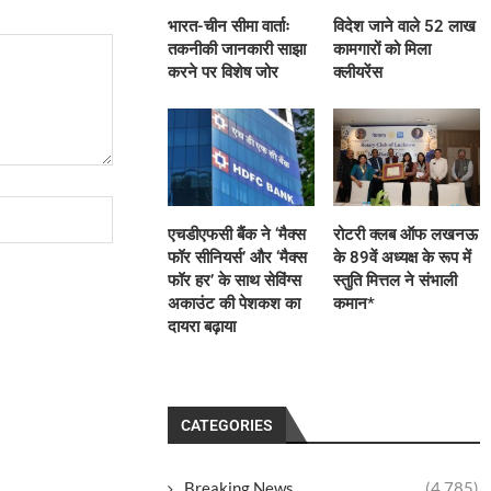
भारत-चीन सीमा वार्ताः
विदेश जाने वाले 52 लाख
तकनीकी जानकारी साझा
कामगारों को मिला
करने पर विशेष जोर
क्लीयरेंस
एचडीएफसी बैंक ने ‘मैक्स
रोटरी क्लब ऑफ लखनऊ
फॉर सीनियर्स’ और ‘मैक्स
के 89वें अध्यक्ष के रूप में
फॉर हर’ के साथ सेविंग्स
स्तुति मित्तल ने संभाली
अकाउंट की पेशकश का
कमान*
दायरा बढ़ाया
CATEGORIES
Breaking News
(4,785)