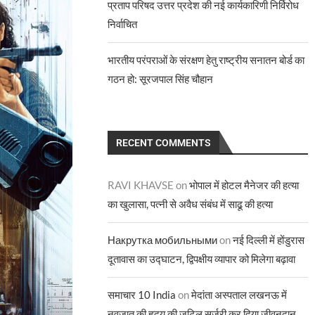
प्रताप परिषद उत्तर प्रदेश की नई कार्यकारिणी निर्विरोध
निर्वाचित
भारतीय परंपराओं के संरक्षण हेतु राष्ट्रीय सनातन बोर्ड का
गठन हो: सूरजपाल सिंह चौहान
RECENT COMMENTS
RAVI KHAVSE
on
भोपाल में होटल मैनेजर की हत्या
का खुलासा, पत्नी से अवैध संबंध में साढू की हत्या
Накрутка мобильными
on
नई दिल्ली में होंडुरास
दूतावास का उद्घाटन, द्विपक्षीय व्यापार को मिलेगा बढ़ावा
समाचार 10 India
on
मेदांता अस्पताल लखनऊ में
नवजात की हृदय की जटिल सर्जरी कर दिया जीवनदान