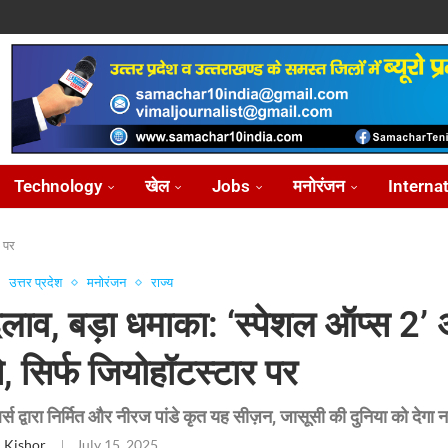
ोध...
...
आ...
़ीकरण...
...
Technology
खेल
Jobs
मनोरंजन
Interna
र पर
उत्तर प्रदेश
मनोरंजन
राज्य
लाव, बड़ा धमाका: ‘स्पेशल ऑप्स 2’
, सिर्फ जियोहॉटस्‍टार पर
लर्स द्वारा निर्मित और नीरज पांडे कृत यह सीज़न, जासूसी की दुनिया को देग
 Kishor
July 15, 2025