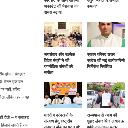
फॉर हर’ के साथ सेविंग्स
स्तुति मित्तल ने संभाली
अकाउंट की पेशकश का
कमान*
दायरा बढ़ाया
जयशंकर और उज़्बेक
प्रताप परिषद उत्तर
विदेश मंत्री ने की
प्रदेश की नई कार्यकारिणी
रणनीतिक संबंधों की
निर्विरोध निर्वाचित
समीक्षा
रीम होगा। इंतज़ार
. के. मेनन एक बार
पर नहीं, बल्कि
 देता, लेकिन हर जगह
भारतीय परंपराओं के
राज्यपाल से न्याय की
हीं होती — ये क्लाउड
संरक्षण हेतु राष्ट्रीय
गुहार लेकर फिर लखनऊ
हिलाने लगते हैं, तब
सनातन बोर्ड का गठन हो:
पहुंचे एलएलएम छात्र,