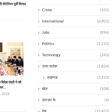
ी रोटेरियन पूर्वी मित्तल
Crime
(101)
International
(6,401)
Jobs
(896)
Politics
(1,131)
Technology
(243)
उत्तर प्रदेश
(2,824)
लखनऊ
(2,433)
िदेश मंत्री ने की
प्रताप परिषद उत्तर प्रदेश की नई
भारतीय परंपराओं के संरक्
िक...
कार्यकारिणी निर्विरोध...
सनातन बोर्
खेल
(108)
5, 2026
August 4, 2026
August 4,
ज़रा हट के
(6)
देश
(33,457)