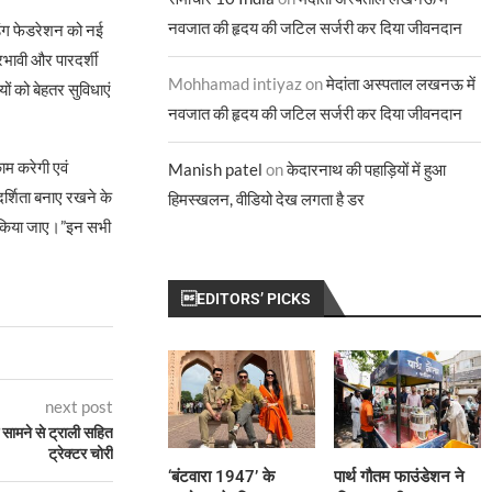
नवजात की हृदय की जटिल सर्जरी कर दिया जीवनदान
डिंग फेडरेशन को नई
रभावी और पारदर्शी
Mohhamad intiyaz
on
मेदांता अस्पताल लखनऊ में
ं को बेहतर सुविधाएं
नवजात की हृदय की जटिल सर्जरी कर दिया जीवनदान
काम करेगी एवं
Manish patel
on
केदारनाथ की पहाड़ियों में हुआ
दर्शिता बनाए रखने के
हिमस्खलन, वीडियो देख लगता है डर
में किया जाए।”इन सभी
EDITORS’ PICKS
next post
े सामने से ट्राली सहित
ट्रेक्टर चोरी
‘बंटवारा 1947’ के
पार्थ गौतम फाउंडेशन ने