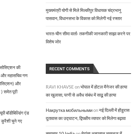
मुख्यमंत्री योगी से मिले मिल्कीपुर विधायक चंद्रभानु
पासवान, विधानसभा के विकास को मिलेगी नई रफ्तार
भारत-चीन सीमा वार्ताः तकनीकी जानकारी साझा करने पर
विशेष जोर
ेस एसोसिएशन की
RECENT COMMENTS
्ष और महासचिव गण
 एसोसिएशन) और
RAVI KHAVSE
on
भोपाल में होटल मैनेजर की हत्या
 ) समेत पूरी
का खुलासा, पत्नी से अवैध संबंध में साढू की हत्या
Накрутка мобильными
on
नई दिल्ली में होंडुरास
पी बॉडीबिल्डिंग एंड
दूतावास का उद्घाटन, द्विपक्षीय व्यापार को मिलेगा बढ़ावा
कुरैशी चुने गए
समाचार 10 India
on
मेदांता अस्पताल लखनऊ में