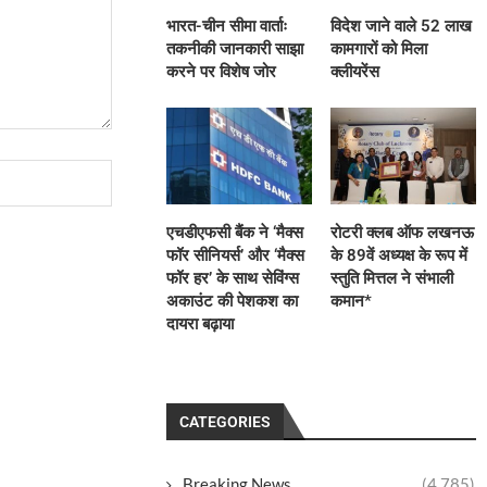
भारत-चीन सीमा वार्ताः
विदेश जाने वाले 52 लाख
तकनीकी जानकारी साझा
कामगारों को मिला
करने पर विशेष जोर
क्लीयरेंस
एचडीएफसी बैंक ने ‘मैक्स
रोटरी क्लब ऑफ लखनऊ
फॉर सीनियर्स’ और ‘मैक्स
के 89वें अध्यक्ष के रूप में
फॉर हर’ के साथ सेविंग्स
स्तुति मित्तल ने संभाली
अकाउंट की पेशकश का
कमान*
दायरा बढ़ाया
CATEGORIES
Breaking News
(4,785)