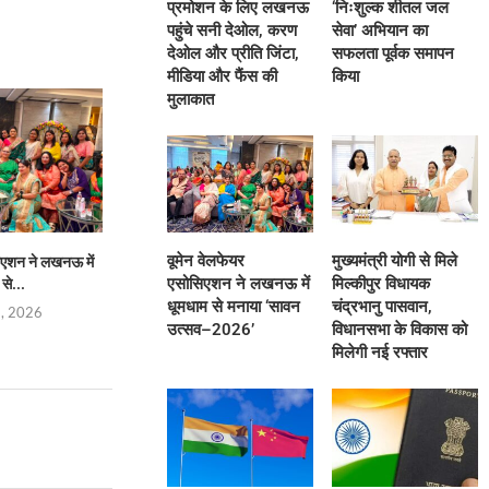
प्रमोशन के लिए लखनऊ
‘निःशुल्क शीतल जल
पहुंचे सनी देओल, करण
सेवा’ अभियान का
देओल और प्रीति जिंटा,
सफलता पूर्वक समापन
मीडिया और फैंस की
किया
मुलाकात
वूमेन वेलफेयर
मुख्यमंत्री योगी से मिले
िएशन ने लखनऊ में
मुख्यमंत्री योगी से मिले मिल्कीपुर विधायक
भारत-चीन सीमा वार्ताः
एसोसिएशन ने लखनऊ में
मिल्कीपुर विधायक
से...
चंद्रभानु पासवान,...
साझा करने 
धूमधाम से मनाया ‘सावन
चंद्रभानु पासवान,
8, 2026
August 8, 2026
August 8,
उत्सव–2026’
विधानसभा के विकास को
मिलेगी नई रफ्तार