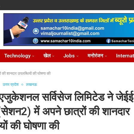
.
पासवान,...
े पर...
ोध...
Technology
खेल
Jobs
मनोरंजन
Interna
ों की शानदार उपलब्धियों की घोषणा की
उत्तर प्रदेश
लखनऊ
ुकेशनल सर्विसेज लिमिटेड ने जेईई 
ेशन2) में अपने छात्रों की शानदार
यों की घोषणा की