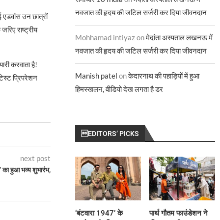
नवजात की हृदय की जटिल सर्जरी कर दिया जीवनदान
ई एडवांस उन छात्रों
े जरिए राष्ट्रीय
Mohhamad intiyaz
on
मेदांता अस्पताल लखनऊ में
नवजात की हृदय की जटिल सर्जरी कर दिया जीवनदान
ारी करवाता है!
Manish patel
on
केदारनाथ की पहाड़ियों में हुआ
ेस्ट प्रिपरेशन
हिमस्खलन, वीडियो देख लगता है डर
EDITORS’ PICKS
next post
 का हुआ भव्य शुभारंभ,
‘बंटवारा 1947’ के
पार्थ गौतम फाउंडेशन ने