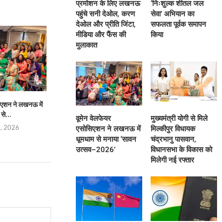
प्रमोशन के लिए लखनऊ
‘निःशुल्क शीतल जल
पहुंचे सनी देओल, करण
सेवा’ अभियान का
देओल और प्रीति जिंटा,
सफलता पूर्वक समापन
मीडिया और फैंस की
किया
मुलाकात
िएशन ने लखनऊ में
मुख्यमंत्री योगी से मिले मिल्कीपुर विधायक
भारत-चीन सीमा वार्ताः
से...
चंद्रभानु पासवान,...
साझा करने 
वूमेन वेलफेयर
मुख्यमंत्री योगी से मिले
8, 2026
August 8, 2026
August 8,
एसोसिएशन ने लखनऊ में
मिल्कीपुर विधायक
धूमधाम से मनाया ‘सावन
चंद्रभानु पासवान,
उत्सव–2026’
विधानसभा के विकास को
मिलेगी नई रफ्तार