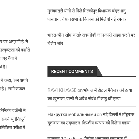
मुख्यमंत्री योगी से मिले मिल्कीपुर विधायक चंद्रभानु
पासवान, विधानसभा के विकास को मिलेगी नई रफ्तार
भारत-चीन सीमा वार्ताः तकनीकी जानकारी साझा करने पर
र पर अग्रणी है, ने
विशेष जोर
कृष्टता को दर्शाते
्र बैंगा ने
ि है।
RECENT COMMENTS
 ने कहा, “हम अपने
ाया है। सभी सफल
RAVI KHAVSE
on
भोपाल में होटल मैनेजर की हत्या
का खुलासा, पत्नी से अवैध संबंध में साढू की हत्या
स्टिंग एजेंसी ने
Накрутка мобильными
on
नई दिल्ली में होंडुरास
बसे चुनौतीपूर्ण
दूतावास का उद्घाटन, द्विपक्षीय व्यापार को मिलेगा बढ़ावा
ष्ठित परीक्षा में
समाचार 10 India
on
मेदांता अस्पताल लखनऊ में