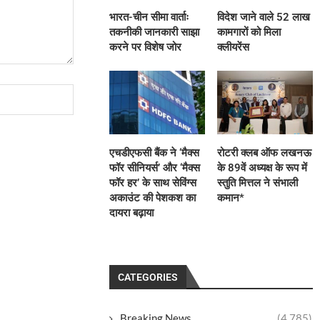
भारत-चीन सीमा वार्ताः
विदेश जाने वाले 52 लाख
तकनीकी जानकारी साझा
कामगारों को मिला
करने पर विशेष जोर
क्लीयरेंस
एचडीएफसी बैंक ने ‘मैक्स
रोटरी क्लब ऑफ लखनऊ
फॉर सीनियर्स’ और ‘मैक्स
के 89वें अध्यक्ष के रूप में
फॉर हर’ के साथ सेविंग्स
स्तुति मित्तल ने संभाली
अकाउंट की पेशकश का
कमान*
दायरा बढ़ाया
CATEGORIES
Breaking News
(4,785)