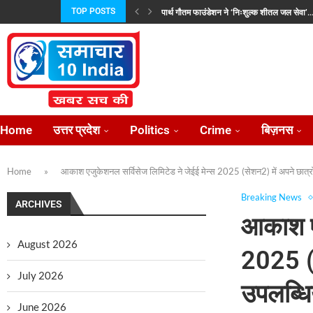
TOP POSTS
पार्थ गौतम फाउंडेशन ने ‘निःशुल्क शीतल जल सेवा’..
वूमेन वेलफेयर एसोसिएशन ने लखनऊ में धूमधाम से...
मुख्यमंत्री योगी से मिले मिल्कीपुर विधायक चंद्रभानु 
भारत-चीन सीमा वार्ताः तकनीकी जानकारी साझा करन
विदेश जाने वाले 52 लाख कामगारों को मिला...
एचडीएफसी बैंक ने ‘मैक्स फॉर सीनियर्स’ और ‘मैक्स...
रोटरी क्लब ऑफ लखनऊ के 89वें अध्यक्ष के...
जयशंकर और उज़्बेक विदेश मंत्री ने की रणनीतिक...
प्रताप परिषद उत्तर प्रदेश की नई कार्यकारिणी निर्विर
Home
उत्तर प्रदेश
Politics
Crime
बिज़नस
Home
»
आकाश एजुकेशनल सर्विसेज लिमिटेड ने जेईई मेन्स 2025 (सेशन2) में अपने छात्र
Breaking News
ARCHIVES
आकाश एज
August 2026
2025 (स
July 2026
उपलब्धि
June 2026