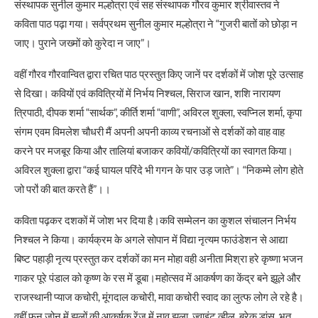
संस्थापक सुनील कुमार मल्होत्रा एवं सह संस्थापक गौरव कुमार श्रीवास्तव ने
कविता पाठ पढ़ा गया। सर्वप्रथम सुनील कुमार मल्होत्रा ने “गुजरी बातों को छोड़ा न
जाए। पुराने जख्मों को कुरेदा न जाए”।
वहीं गौरव गौरवान्वित द्वारा रचित पाठ प्रस्तुत किए जानें पर दर्शकों में जोश पूरे उत्साह
से दिखा। कवियों एवं कवित्रियों में निर्भय निश्चल, सिराज खान, शशि नारायण
त्रिपाठी, दीपक शर्मा “सार्थक”, कीर्ति शर्मा “वाणी”, अविरल शुक्ला, स्वप्निल शर्मा, कृपा
संगम एवम विमलेश चौधरी मैं अपनी अपनी काव्य रचनाओं से दर्शकों को वाह वाह
करने पर मजबूर किया और तालियां बजाकर कवियों/कवित्रियों का स्वागत किया।
अविरल शुक्ला द्वारा “कई घायल परिंदे भी गगन के पार उड़ जाते”। “निकम्मे लोग होते
जो परो॑ की बात करते हैं”।।
कविता पढ़कर दशकों में जोश भर दिया है।कवि सम्मेलन का कुशल संचालन निर्भय
निश्चल ने किया। कार्यक्रम के अगले सोपान में विद्या नृत्यम फाउंडेशन से आद्या
बिष्ट पहाड़ी नृत्य प्रस्तुत कर दर्शकों का मन मोहा वही अनीता मिश्रा हरे कृष्णा भजन
गाकर पूरे पंडाल को कृष्ण के रस में डूबा।महोत्सव में आकर्षण का केंद्र बने झूले और
राजस्थानी प्याज कचोरी, मूंगदाल कचोरी, मावा कचोरी स्वाद का लुत्फ लोग ले रहे है।
वहीं फन जोन में झूलों की आकर्षक रेंज में नाव झूला, ज्वाइंट व्हील, ब्रेक डांस, भूत