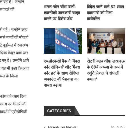
 रहा है। उन्होंने
भारत-चीन सीमा वार्ताः
विदेश जाने वाले 52 लाख
कि पहले की
तकनीकी जानकारी साझा
कामगारों को मिला
करने पर विशेष जोर
क्लीयरेंस
 की गई। उन्होंने कहा
ससे बच्चों की मौत हो
र्वांचल में स्वास्थ्य
 अधिक केंद्र काम कर
गए हैं। उन्होंने आगे
एचडीएफसी बैंक ने ‘मैक्स
रोटरी क्लब ऑफ लखनऊ
फॉर सीनियर्स’ और ‘मैक्स
के 89वें अध्यक्ष के रूप में
री ने यह भी कहा कि आज
फॉर हर’ के साथ सेविंग्स
स्तुति मित्तल ने संभाली
ांचल के जिला
अकाउंट की पेशकश का
कमान*
दायरा बढ़ाया
िकोण को त्याग दिया
व, समय पर बीमारी की
CATEGORIES
ाओं में प्रौद्योगिकी
Breaking News
(4,785)