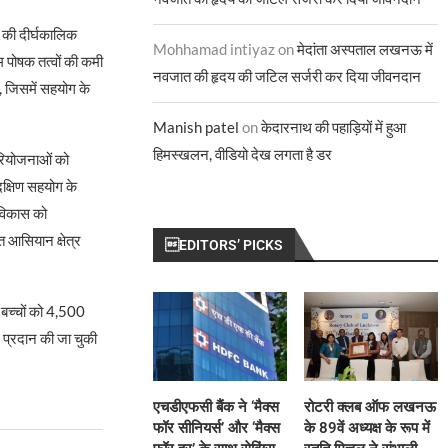
ं की दीर्घकालिक
Mohhamad intiyaz
on
मेदांता अस्पताल लखनऊ में
म पोषक तत्वों की कमी
नवजात की हृदय की जटिल सर्जरी कर दिया जीवनदान
, जिसमें सहयोग के
Manish patel
on
केदारनाथ की पहाड़ियों में हुआ
हिमस्खलन, वीडियो देख लगता है डर
परियोजनाओं को
-दक्षिण सहयोग के
े विकास को
त आसियान क्षेत्र
EDITORS’ PICKS
0 बच्चों को 4,500
 प्रदान की जा चुकी
एचडीएफसी बैंक ने ‘मैक्स
रोटरी क्लब ऑफ लखनऊ
फॉर सीनियर्स’ और ‘मैक्स
के 89वें अध्यक्ष के रूप में