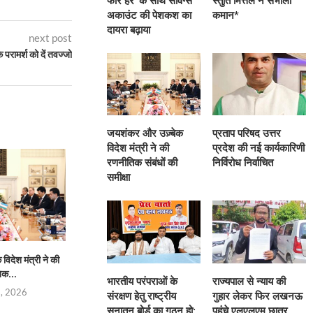
फॉर हर’ के साथ सेविंग्स
स्तुति मित्तल ने संभाली
अकाउंट की पेशकश का
कमान*
दायरा बढ़ाया
next post
े परामर्श को दें तवज्जो
जयशंकर और उज़्बेक
प्रताप परिषद उत्तर
विदेश मंत्री ने की
प्रदेश की नई कार्यकारिणी
रणनीतिक संबंधों की
निर्विरोध निर्वाचित
समीक्षा
िदेश मंत्री ने की
प्रताप परिषद उत्तर प्रदेश की नई
भारतीय परंपराओं के संरक्
िक...
कार्यकारिणी निर्विरोध...
सनातन बोर्
भारतीय परंपराओं के
राज्यपाल से न्याय की
5, 2026
August 4, 2026
August 4,
संरक्षण हेतु राष्ट्रीय
गुहार लेकर फिर लखनऊ
सनातन बोर्ड का गठन हो:
पहुंचे एलएलएम छात्र,