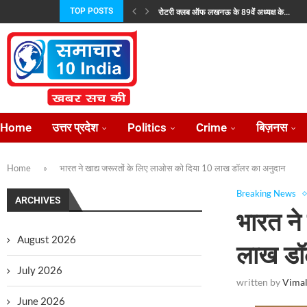
TOP POSTS
रोटरी क्लब ऑफ लखनऊ के 89वें अध्यक्ष के...
जयशंकर और उज़्बेक विदेश मंत्री ने की रणनीतिक...
प्रताप परिषद उत्तर प्रदेश की नई कार्यकारिणी निर्विर
भारतीय परंपराओं के संरक्षण हेतु राष्ट्रीय सनातन बोर्ड
राज्यपाल से न्याय की गुहार लेकर फिर लखनऊ...
लोकसभा में विदेश मंत्रालयः पड़ोसियों संग मजबूत हु
उत्तर प्रदेश में राजकीय ऑप्टोमेट्रिस्ट संवर्ग के सुदृढ
केंद्रीय राज्य मंत्री अनुप्रिया पटेल 2 अगस्त को...
प्रीप्रोडक्शन के बाद केबीसी की शूटिंग शुरू, अमिताभ
Home
उत्तर प्रदेश
Politics
Crime
बिज़नस
Home
»
भारत ने खाद्य जरूरतों के लिए लाओस को दिया 10 लाख डॉलर का अनुदान
Breaking News
ARCHIVES
भारत ने
August 2026
लाख डॉ
July 2026
written by
Vimal
June 2026