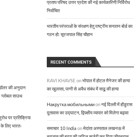
प्रताप परिषद उत्तर प्रदेश की नई कार्यकारिणी निर्विरोध
निर्वाचित
भारतीय परंपराओं के संरक्षण हेतु राष्ट्रीय सनातन बोर्ड का
गठन हो: सूरजपाल सिंह चौहान
RECENT COMMENTS
RAVI KHAVSE
on
भोपाल में होटल मैनेजर की हत्या
डॉलर की अनुदान
का खुलासा, पत्नी से अवैध संबंध में साढू की हत्या
े ग्लोबल साउथ
Накрутка мобильными
on
नई दिल्ली में होंडुरास
दूतावास का उद्घाटन, द्विपक्षीय व्यापार को मिलेगा बढ़ावा
नुरोध पर प्रतिक्रिया
ा के लिए भारत-
समाचार 10 India
on
मेदांता अस्पताल लखनऊ में
नवजात की हृदय की जटिल सर्जरी कर दिया जीवनदान