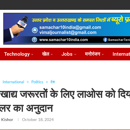
ोध...
...
आ...
़ीकरण...
...
Technology
खेल
Jobs
मनोरंजन
Interna
International
Politics
देश
 खाद्य जरूरतों के लिए लाओस को दि
लर का अनुदान
 Kishor
October 18, 2024