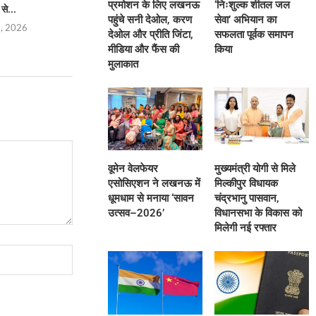
प्रमोशन के लिए लखनऊ
‘निःशुल्क शीतल जल
से...
चंद्रभानु पासवान,...
साझा करने 
पहुंचे सनी देओल, करण
सेवा’ अभियान का
8, 2026
August 8, 2026
August 8,
देओल और प्रीति जिंटा,
सफलता पूर्वक समापन
मीडिया और फैंस की
किया
मुलाकात
वूमेन वेलफेयर
मुख्यमंत्री योगी से मिले
एसोसिएशन ने लखनऊ में
मिल्कीपुर विधायक
धूमधाम से मनाया ‘सावन
चंद्रभानु पासवान,
उत्सव–2026’
विधानसभा के विकास को
मिलेगी नई रफ्तार