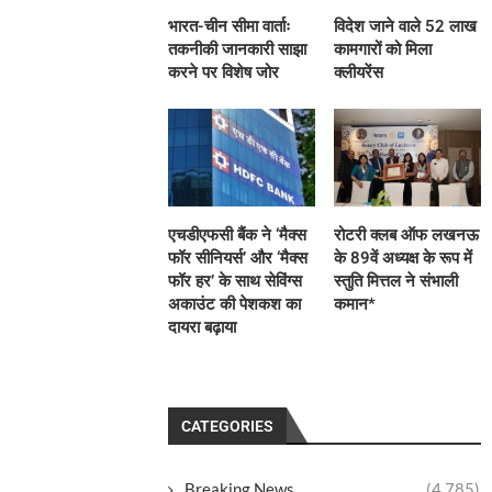
भारत-चीन सीमा वार्ताः
विदेश जाने वाले 52 लाख
तकनीकी जानकारी साझा
कामगारों को मिला
करने पर विशेष जोर
क्लीयरेंस
एचडीएफसी बैंक ने ‘मैक्स
रोटरी क्लब ऑफ लखनऊ
फॉर सीनियर्स’ और ‘मैक्स
के 89वें अध्यक्ष के रूप में
फॉर हर’ के साथ सेविंग्स
स्तुति मित्तल ने संभाली
अकाउंट की पेशकश का
कमान*
दायरा बढ़ाया
CATEGORIES
Breaking News
(4,785)