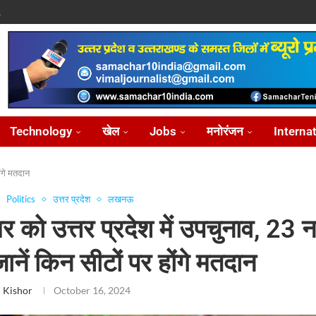
.
पासवान,...
े पर...
ोध...
Technology
खेल
Jobs
मनोरंजन
Interna
ोंगे मतदान
Politics
उत्तर प्रदेश
लखनऊ
र को उत्तर प्रदेश में उपचुनाव, 23 
ानें किन सीटों पर होंगे मतदान
 Kishor
October 16, 2024