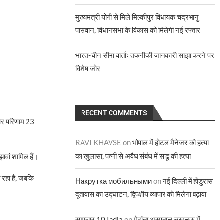
मुख्यमंत्री योगी से मिले मिल्कीपुर विधायक चंद्रभानु
पासवान, विधानसभा के विकास को मिलेगी नई रफ्तार
भारत-चीन सीमा वार्ताः तकनीकी जानकारी साझा करने पर
विशेष जोर
RECENT COMMENTS
 और परिणाम 23
RAVI KHAVSE
on
भोपाल में होटल मैनेजर की हत्या
का खुलासा, पत्नी से अवैध संबंध में साढू की हत्या
ावां शामिल हैं।
 रहा है, जबकि
Накрутка мобильными
on
नई दिल्ली में होंडुरास
दूतावास का उद्घाटन, द्विपक्षीय व्यापार को मिलेगा बढ़ावा
समाचार 10 India
on
मेदांता अस्पताल लखनऊ में