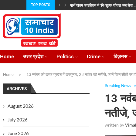
TOP POSTS
पार्थ गौतम फाउंडेशन ने ‘निःशुल्क शीतल जल सेवा’..
वूमेन वेलफेयर एसोसिएशन ने लखनऊ में धूमधाम से...
मुख्यमंत्री योगी से मिले मिल्कीपुर विधायक चंद्रभानु 
भारत-चीन सीमा वार्ताः तकनीकी जानकारी साझा करन
विदेश जाने वाले 52 लाख कामगारों को मिला...
एचडीएफसी बैंक ने ‘मैक्स फॉर सीनियर्स’ और ‘मैक्स...
रोटरी क्लब ऑफ लखनऊ के 89वें अध्यक्ष के...
जयशंकर और उज़्बेक विदेश मंत्री ने की रणनीतिक...
प्रताप परिषद उत्तर प्रदेश की नई कार्यकारिणी निर्विर
Home
उत्तर प्रदेश
Politics
Crime
बिज़नस
Home
»
13 नवंबर को उत्तर प्रदेश में उपचुनाव, 23 नवंबर को नतीजे, जानें किन सीटों पर ह
Breaking News
ARCHIVES
13 नवंब
August 2026
नतीजे, ज
July 2026
written by
Vimal
June 2026