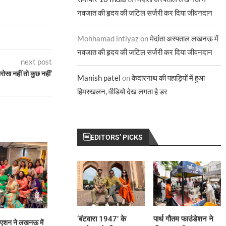
नवजात की हृदय की जटिल सर्जरी कर दिया जीवनदान
Mohhamad intiyaz
on
मेदांता अस्पताल लखनऊ में
नवजात की हृदय की जटिल सर्जरी कर दिया जीवनदान
next post
ोसा नहीं तो कुछ नहीं’
Manish patel
on
केदारनाथ की पहाड़ियों में हुआ
हिमस्खलन, वीडियो देख लगता है डर
EDITORS’ PICKS
‘बंटवारा 1947’ के
पार्थ गौतम फाउंडेशन ने
िएशन ने लखनऊ में
मुख्यमंत्री योगी से मिले मिल्कीपुर विधायक
भारत-चीन सीमा वार्ताः