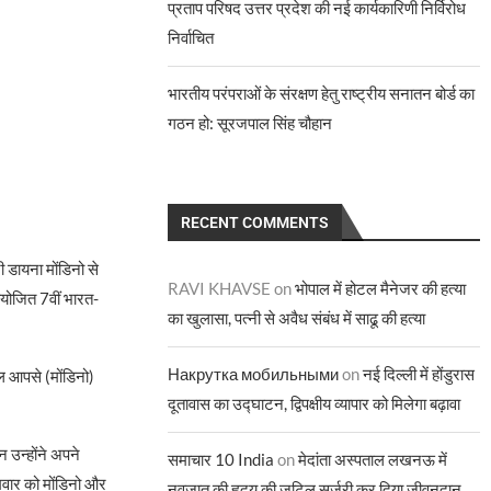
प्रताप परिषद उत्तर प्रदेश की नई कार्यकारिणी निर्विरोध
निर्वाचित
भारतीय परंपराओं के संरक्षण हेतु राष्ट्रीय सनातन बोर्ड का
गठन हो: सूरजपाल सिंह चौहान
RECENT COMMENTS
ी डायना मोंडिनो से
RAVI KHAVSE
on
भोपाल में होटल मैनेजर की हत्या
आयोजित 7वीं भारत-
का खुलासा, पत्नी से अवैध संबंध में साढू की हत्या
Накрутка мобильными
on
नई दिल्ली में होंडुरास
कल आपसे (मोंडिनो)
दूतावास का उद्घाटन, द्विपक्षीय व्यापार को मिलेगा बढ़ावा
न उन्होंने अपने
समाचार 10 India
on
मेदांता अस्पताल लखनऊ में
ोमवार को मोंडिनो और
नवजात की हृदय की जटिल सर्जरी कर दिया जीवनदान