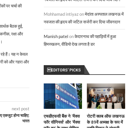
ीकों पर चर्चा की
Mohhamad intiyaz
on
मेदांता अस्पताल लखनऊ में
नवजात की हृदय की जटिल सर्जरी कर दिया जीवनदान
सार्थक बैठक हुई,
-तकनीक, रक्षा और
Manish patel
on
केदारनाथ की पहाड़ियों में हुआ
ई।
हिमस्खलन, वीडियो देख लगता है डर
ा रहे हैं। यह न केवल
झेदारी को और गहरा और
EDITORS’ PICKS
next post
िए एकजुट होना चाहिए:
एचडीएफसी बैंक ने ‘मैक्स
रोटरी क्लब ऑफ लखनऊ
भारत
फॉर सीनियर्स’ और ‘मैक्स
के 89वें अध्यक्ष के रूप में