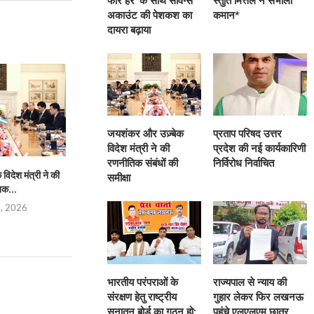
फॉर हर’ के साथ सेविंग्स
स्तुति मित्तल ने संभाली
अकाउंट की पेशकश का
कमान*
दायरा बढ़ाया
जयशंकर और उज़्बेक
प्रताप परिषद उत्तर
विदेश मंत्री ने की
प्रदेश की नई कार्यकारिणी
रणनीतिक संबंधों की
निर्विरोध निर्वाचित
िदेश मंत्री ने की
प्रताप परिषद उत्तर प्रदेश की नई
भारतीय परंपराओं के संरक्
समीक्षा
िक...
कार्यकारिणी निर्विरोध...
सनातन बोर्
5, 2026
August 4, 2026
August 4,
भारतीय परंपराओं के
राज्यपाल से न्याय की
संरक्षण हेतु राष्ट्रीय
गुहार लेकर फिर लखनऊ
सनातन बोर्ड का गठन हो:
पहुंचे एलएलएम छात्र,