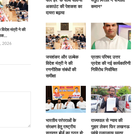
फॉर हर’ के साथ सेविंग्स
स्तुति मित्तल ने संभाली
अकाउंट की पेशकश का
कमान*
दायरा बढ़ाया
िदेश मंत्री ने की
प्रताप परिषद उत्तर प्रदेश की नई
भारतीय परंपराओं के संरक्
िक...
कार्यकारिणी निर्विरोध...
सनातन बोर्
5, 2026
August 4, 2026
August 4,
जयशंकर और उज़्बेक
प्रताप परिषद उत्तर
विदेश मंत्री ने की
प्रदेश की नई कार्यकारिणी
रणनीतिक संबंधों की
निर्विरोध निर्वाचित
समीक्षा
भारतीय परंपराओं के
राज्यपाल से न्याय की
संरक्षण हेतु राष्ट्रीय
गुहार लेकर फिर लखनऊ
सनातन बोर्ड का गठन हो:
पहुंचे एलएलएम छात्र,