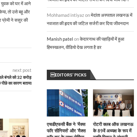
 युवक को घर में आने
िया, तो उसे बहू और
Mohhamad intiyaz
on
मेदांता अस्पताल लखनऊ में
प्रेमी ने ससुर की
नवजात की हृदय की जटिल सर्जरी कर दिया जीवनदान
Manish patel
on
केदारनाथ की पहाड़ियों में हुआ
हिमस्खलन, वीडियो देख लगता है डर
next post
EDITORS’ PICKS
ाले बंगले को 32 करोड़
 के पीछे का कारण बताया
एचडीएफसी बैंक ने ‘मैक्स
रोटरी क्लब ऑफ लखनऊ
फॉर सीनियर्स’ और ‘मैक्स
के 89वें अध्यक्ष के रूप में