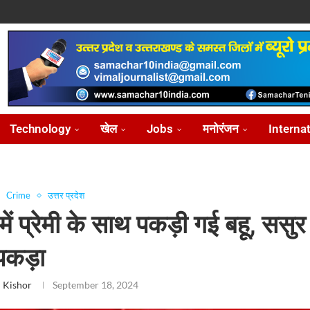
ोध...
...
आ...
़ीकरण...
...
Technology
खेल
Jobs
मनोरंजन
Interna
Crime
उत्तर प्रदेश
 में प्रेमी के साथ पकड़ी गई बहू, ससुर 
 पकड़ा
 Kishor
September 18, 2024