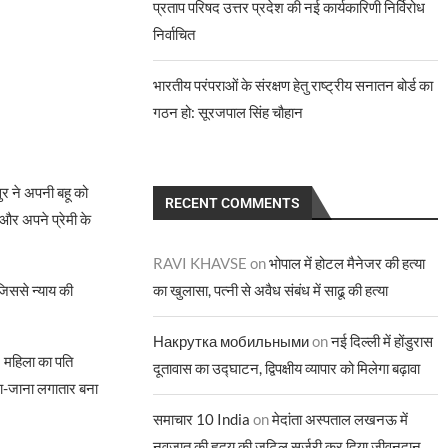
प्रताप परिषद उत्तर प्रदेश की नई कार्यकारिणी निर्विरोध
निर्वाचित
भारतीय परंपराओं के संरक्षण हेतु राष्ट्रीय सनातन बोर्ड का
गठन हो: सूरजपाल सिंह चौहान
र ने अपनी बहू को
RECENT COMMENTS
 और अपने प्रेमी के
RAVI KHAVSE
on
भोपाल में होटल मैनेजर की हत्या
का खुलासा, पत्नी से अवैध संबंध में साढू की हत्या
जिससे न्याय की
Накрутка мобильными
on
नई दिल्ली में होंडुरास
ा। महिला का पति
दूतावास का उद्घाटन, द्विपक्षीय व्यापार को मिलेगा बढ़ावा
ना-जाना लगातार बना
समाचार 10 India
on
मेदांता अस्पताल लखनऊ में
नवजात की हृदय की जटिल सर्जरी कर दिया जीवनदान