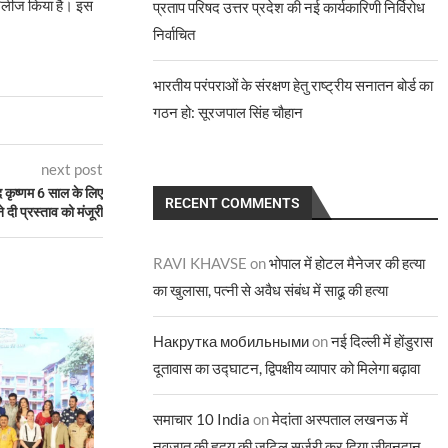
रिलीज किया है। इस
प्रताप परिषद उत्तर प्रदेश की नई कार्यकारिणी निर्विरोध
निर्वाचित
भारतीय परंपराओं के संरक्षण हेतु राष्ट्रीय सनातन बोर्ड का
गठन हो: सूरजपाल सिंह चौहान
next post
ोद कृष्णम 6 साल के लिए
RECENT COMMENTS
ने दी प्रस्ताव को मंजूरी
RAVI KHAVSE
on
भोपाल में होटल मैनेजर की हत्या
का खुलासा, पत्नी से अवैध संबंध में साढू की हत्या
Накрутка мобильными
on
नई दिल्ली में होंडुरास
दूतावास का उद्घाटन, द्विपक्षीय व्यापार को मिलेगा बढ़ावा
समाचार 10 India
on
मेदांता अस्पताल लखनऊ में
नवजात की हृदय की जटिल सर्जरी कर दिया जीवनदान