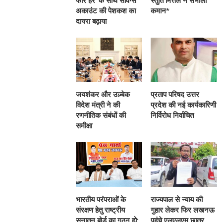
फॉर हर’ के साथ सेविंग्स
स्तुति मित्तल ने संभाली
अकाउंट की पेशकश का
कमान*
दायरा बढ़ाया
जयशंकर और उज़्बेक
प्रताप परिषद उत्तर
विदेश मंत्री ने की
प्रदेश की नई कार्यकारिणी
रणनीतिक संबंधों की
निर्विरोध निर्वाचित
समीक्षा
भारतीय परंपराओं के
राज्यपाल से न्याय की
संरक्षण हेतु राष्ट्रीय
गुहार लेकर फिर लखनऊ
सनातन बोर्ड का गठन हो:
पहुंचे एलएलएम छात्र,