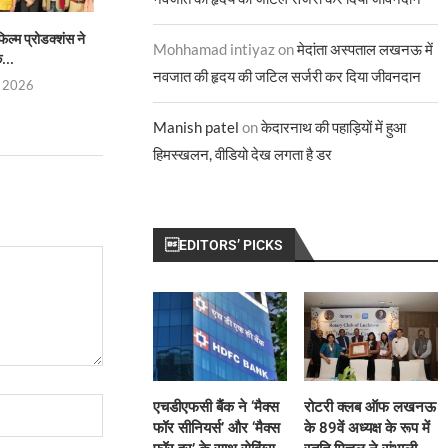
ल्म प्रोडक्शंस ने
करिश्मा कपूर, जज, इंडियाज़ बेस्ट डांसर
ज्योतिर्मयी नायक बनीं 
Mohhamad intiyaz
on
मेदांता अस्पताल लखनऊ में
...
सीज़न 5
टेलीविज़न के इ
नवजात की हृदय की जटिल सर्जरी कर दिया जीवनदान
, 2026
July 29, 2026
July 28, 
Manish patel
on
केदारनाथ की पहाड़ियों में हुआ
हिमस्खलन, वीडियो देख लगता है डर
EDITORS’ PICKS
एचडीएफसी बैंक ने ‘मैक्स
रोटरी क्लब ऑफ लखनऊ
फॉर सीनियर्स’ और ‘मैक्स
के 89वें अध्यक्ष के रूप में