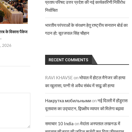
प्रताप परिषद उत्तर प्रदेश की नई कार्यकारिणी निर्विरोध
निर्वाचित
भारतीय परंपराओं के संरक्षण हेतु राष्ट्रीय सनातन बोर्ड का
रब के विकास पैकेज
क्रिटिकल मिनरल्स चेन मजबूत करने में
पड़ोसी प्रथमः श्रीलंका 
गठन हो: सूरजपाल सिंह चौहान
..
जुटा भारत,...
बने...
1, 2026
August 1, 2026
July 31, 
RECENT COMMENTS
RAVI KHAVSE
on
भोपाल में होटल मैनेजर की हत्या
का खुलासा, पत्नी से अवैध संबंध में साढू की हत्या
Накрутка мобильными
on
नई दिल्ली में होंडुरास
दूतावास का उद्घाटन, द्विपक्षीय व्यापार को मिलेगा बढ़ावा
समाचार 10 India
on
मेदांता अस्पताल लखनऊ में
नवजात की हृदय की जटिल सर्जरी कर दिया जीवनदान