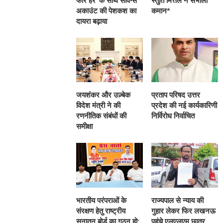
फॉर हर’ के साथ सेविंग्स
स्तुति मित्तल ने संभाली
अकाउंट की पेशकश का
कमान*
दायरा बढ़ाया
जयशंकर और उज़्बेक
प्रताप परिषद उत्तर
विदेश मंत्री ने की
प्रदेश की नई कार्यकारिणी
रणनीतिक संबंधों की
निर्विरोध निर्वाचित
समीक्षा
भारतीय परंपराओं के
राज्यपाल से न्याय की
संरक्षण हेतु राष्ट्रीय
गुहार लेकर फिर लखनऊ
सनातन बोर्ड का गठन हो:
पहुंचे एलएलएम छात्र,