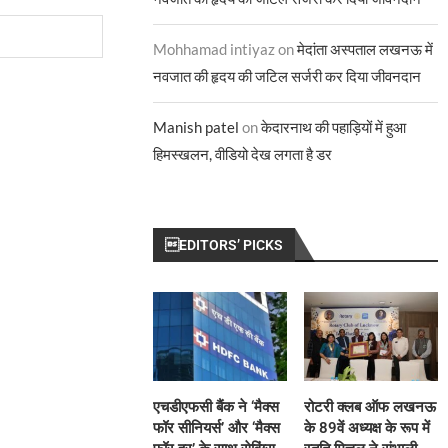
Mohhamad intiyaz
on
मेदांता अस्पताल लखनऊ में
नवजात की हृदय की जटिल सर्जरी कर दिया जीवनदान
Manish patel
on
केदारनाथ की पहाड़ियों में हुआ
हिमस्खलन, वीडियो देख लगता है डर
EDITORS’ PICKS
एचडीएफसी बैंक ने ‘मैक्स
रोटरी क्लब ऑफ लखनऊ
फॉर सीनियर्स’ और ‘मैक्स
के 89वें अध्यक्ष के रूप में