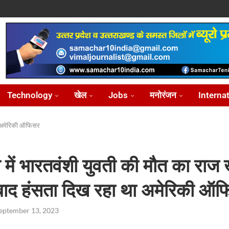
ोध...
...
आ...
़ीकरण...
...
Technology
खेल
Jobs
मनोरंजन
Interna
था अमेरिकी ऑफिसर
 में भारतवंशी युवती की मौत का राज 
बाद हंसता दिख रहा था अमेरिकी ऑ
eptember 13, 2023