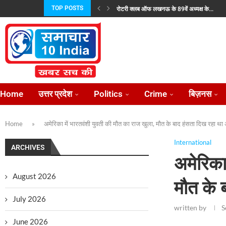
TOP POSTS
रोटरी क्लब ऑफ लखनऊ के 89वें अध्यक्ष के...
जयशंकर और उज़्बेक विदेश मंत्री ने की रणनीतिक...
प्रताप परिषद उत्तर प्रदेश की नई कार्यकारिणी निर्विर
भारतीय परंपराओं के संरक्षण हेतु राष्ट्रीय सनातन बोर्ड
राज्यपाल से न्याय की गुहार लेकर फिर लखनऊ...
लोकसभा में विदेश मंत्रालयः पड़ोसियों संग मजबूत हु
उत्तर प्रदेश में राजकीय ऑप्टोमेट्रिस्ट संवर्ग के सुदृढ
केंद्रीय राज्य मंत्री अनुप्रिया पटेल 2 अगस्त को...
प्रीप्रोडक्शन के बाद केबीसी की शूटिंग शुरू, अमिताभ
Home
उत्तर प्रदेश
Politics
Crime
बिज़नस
Home
»
अमेरिका में भारतवंशी युवती की मौत का राज खुला, मौत के बाद हंसता दिख रहा 
International
ARCHIVES
अमेरिका
August 2026
मौत के 
July 2026
written by
S
June 2026