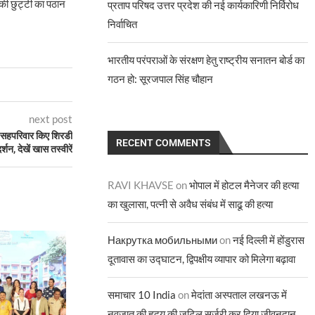
ी छुट्टी का पठान
प्रताप परिषद उत्तर प्रदेश की नई कार्यकारिणी निर्विरोध
निर्वाचित
भारतीय परंपराओं के संरक्षण हेतु राष्ट्रीय सनातन बोर्ड का
गठन हो: सूरजपाल सिंह चौहान
next post
ने सहपरिवार किए शिरडी
RECENT COMMENTS
दर्शन, देखें खास तस्वीरें
RAVI KHAVSE
on
भोपाल में होटल मैनेजर की हत्या
का खुलासा, पत्नी से अवैध संबंध में साढू की हत्या
Накрутка мобильными
on
नई दिल्ली में होंडुरास
दूतावास का उद्घाटन, द्विपक्षीय व्यापार को मिलेगा बढ़ावा
समाचार 10 India
on
मेदांता अस्पताल लखनऊ में
नवजात की हृदय की जटिल सर्जरी कर दिया जीवनदान