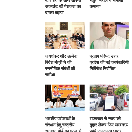
फॉर हर’ के साथ सेविंग्स
स्तुति मित्तल ने संभाली
अकाउंट की पेशकश का
कमान*
दायरा बढ़ाया
जयशंकर और उज़्बेक
प्रताप परिषद उत्तर
विदेश मंत्री ने की
प्रदेश की नई कार्यकारिणी
रणनीतिक संबंधों की
निर्विरोध निर्वाचित
समीक्षा
भारतीय परंपराओं के
राज्यपाल से न्याय की
संरक्षण हेतु राष्ट्रीय
गुहार लेकर फिर लखनऊ
सनातन बोर्ड का गठन हो:
पहुंचे एलएलएम छात्र,