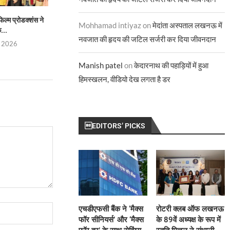
ल्म प्रोडक्शंस ने
करिश्मा कपूर, जज, इंडियाज़ बेस्ट डांसर
ज्योतिर्मयी नायक बनीं 
Mohhamad intiyaz
on
मेदांता अस्पताल लखनऊ में
...
सीज़न 5
टेलीविज़न के इ
नवजात की हृदय की जटिल सर्जरी कर दिया जीवनदान
, 2026
July 29, 2026
July 28, 
Manish patel
on
केदारनाथ की पहाड़ियों में हुआ
हिमस्खलन, वीडियो देख लगता है डर
EDITORS’ PICKS
एचडीएफसी बैंक ने ‘मैक्स
रोटरी क्लब ऑफ लखनऊ
फॉर सीनियर्स’ और ‘मैक्स
के 89वें अध्यक्ष के रूप में