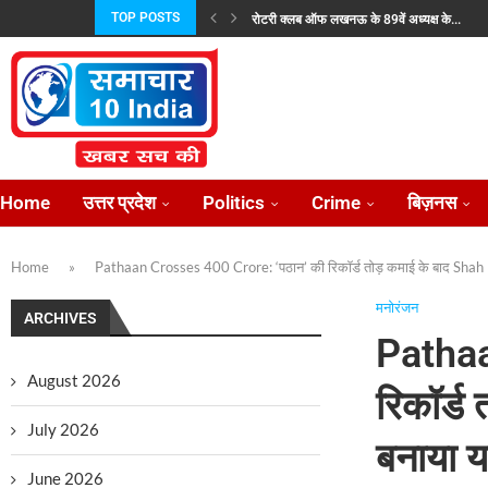
TOP POSTS
रोटरी क्लब ऑफ लखनऊ के 89वें अध्यक्ष के...
जयशंकर और उज़्बेक विदेश मंत्री ने की रणनीतिक...
प्रताप परिषद उत्तर प्रदेश की नई कार्यकारिणी निर्विर
भारतीय परंपराओं के संरक्षण हेतु राष्ट्रीय सनातन बोर्ड
राज्यपाल से न्याय की गुहार लेकर फिर लखनऊ...
लोकसभा में विदेश मंत्रालयः पड़ोसियों संग मजबूत हु
उत्तर प्रदेश में राजकीय ऑप्टोमेट्रिस्ट संवर्ग के सुदृढ
केंद्रीय राज्य मंत्री अनुप्रिया पटेल 2 अगस्त को...
प्रीप्रोडक्शन के बाद केबीसी की शूटिंग शुरू, अमिताभ
Home
उत्तर प्रदेश
Politics
Crime
बिज़नस
Home
»
Pathaan Crosses 400 Crore: ‘पठान’ की रिकॉर्ड तोड़ कमाई के बाद Shah Ruk
मनोरंजन
ARCHIVES
Pathaa
August 2026
रिकॉर्ड
July 2026
बनाया य
June 2026