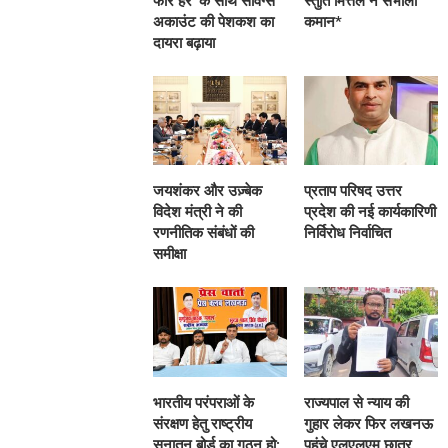
फॉर हर’ के साथ सेविंग्स
स्तुति मित्तल ने संभाली
अकाउंट की पेशकश का
कमान*
दायरा बढ़ाया
जयशंकर और उज़्बेक
प्रताप परिषद उत्तर
विदेश मंत्री ने की
प्रदेश की नई कार्यकारिणी
रणनीतिक संबंधों की
निर्विरोध निर्वाचित
समीक्षा
भारतीय परंपराओं के
राज्यपाल से न्याय की
संरक्षण हेतु राष्ट्रीय
गुहार लेकर फिर लखनऊ
सनातन बोर्ड का गठन हो:
पहुंचे एलएलएम छात्र,