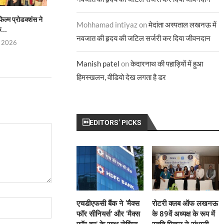
ल्म प्रोडक्शंस ने
करिश्मा कपूर, जज, इंडियाज़ बेस्ट डांसर
ज्योतिर्मयी नायक बनीं 
Mohhamad intiyaz
on
मेदांता अस्पताल लखनऊ में
...
सीज़न 5
टेलीविज़न के इ
नवजात की हृदय की जटिल सर्जरी कर दिया जीवनदान
, 2026
July 29, 2026
July 28, 
Manish patel
on
केदारनाथ की पहाड़ियों में हुआ
हिमस्खलन, वीडियो देख लगता है डर
EDITORS’ PICKS
एचडीएफसी बैंक ने ‘मैक्स
रोटरी क्लब ऑफ लखनऊ
फॉर सीनियर्स’ और ‘मैक्स
के 89वें अध्यक्ष के रूप में