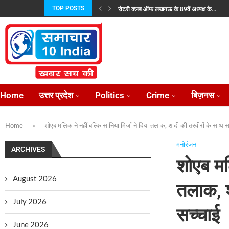
TOP POSTS
रोटरी क्लब ऑफ लखनऊ के 89वें अध्यक्ष के...
जयशंकर और उज़्बेक विदेश मंत्री ने की रणनीतिक...
प्रताप परिषद उत्तर प्रदेश की नई कार्यकारिणी निर्विर
भारतीय परंपराओं के संरक्षण हेतु राष्ट्रीय सनातन बोर्ड
राज्यपाल से न्याय की गुहार लेकर फिर लखनऊ...
लोकसभा में विदेश मंत्रालयः पड़ोसियों संग मजबूत हु
उत्तर प्रदेश में राजकीय ऑप्टोमेट्रिस्ट संवर्ग के सुदृढ
केंद्रीय राज्य मंत्री अनुप्रिया पटेल 2 अगस्त को...
प्रीप्रोडक्शन के बाद केबीसी की शूटिंग शुरू, अमिताभ
Home
उत्तर प्रदेश
Politics
Crime
बिज़नस
Home
»
शोएब मलिक ने नहीं बल्कि सानिया मिर्जा ने दिया तलाक, शादी की तस्वीरों के साथ 
मनोरंजन
ARCHIVES
शोएब मलि
August 2026
तलाक, श
July 2026
सच्चाई
June 2026