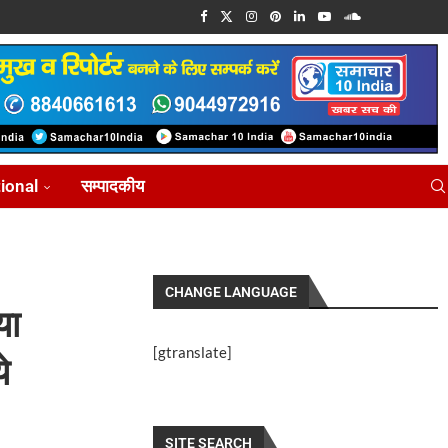
tional
सम्पादकीय
CHANGE LANGUAGE
या
[gtranslate]
े
SITE SEARCH