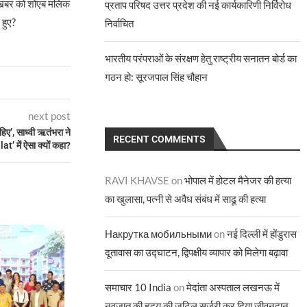
 खबर को शोएब मलिक
प्रताप परिषद उत्तर प्रदेश की नई कार्यकारिणी निर्विरोध
 हुए?
निर्वाचित
भारतीय परंपराओं के संरक्षण हेतु राष्ट्रीय सनातन बोर्ड का
गठन हो: सूरजपाल सिंह चौहान
next post
ाहिए’, साध्वी ऋतंभरा ने
RECENT COMMENTS
t’ में ऐसा क्यों कहा?
RAVI KHAVSE
on
भोपाल में होटल मैनेजर की हत्या
का खुलासा, पत्नी से अवैध संबंध में साढू की हत्या
Накрутка мобильными
on
नई दिल्ली में होंडुरास
दूतावास का उद्घाटन, द्विपक्षीय व्यापार को मिलेगा बढ़ावा
समाचार 10 India
on
मेदांता अस्पताल लखनऊ में
नवजात की हृदय की जटिल सर्जरी कर दिया जीवनदान