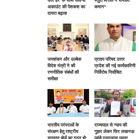
फॉर हर’ के साथ सेविंग्स
स्तुति मित्तल ने संभाली
अकाउंट की पेशकश का
कमान*
दायरा बढ़ाया
जयशंकर और उज़्बेक
प्रताप परिषद उत्तर
विदेश मंत्री ने की
प्रदेश की नई कार्यकारिणी
रणनीतिक संबंधों की
निर्विरोध निर्वाचित
समीक्षा
भारतीय परंपराओं के
राज्यपाल से न्याय की
संरक्षण हेतु राष्ट्रीय
गुहार लेकर फिर लखनऊ
सनातन बोर्ड का गठन हो:
पहुंचे एलएलएम छात्र,