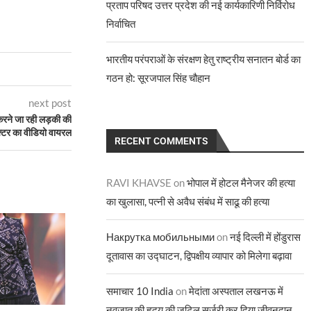
प्रताप परिषद उत्तर प्रदेश की नई कार्यकारिणी निर्विरोध
निर्वाचित
भारतीय परंपराओं के संरक्षण हेतु राष्ट्रीय सनातन बोर्ड का
गठन हो: सूरजपाल सिंह चौहान
next post
रने जा रही लड़की की
क्टर का वीडियो वायरल
RECENT COMMENTS
RAVI KHAVSE
on
भोपाल में होटल मैनेजर की हत्या
का खुलासा, पत्नी से अवैध संबंध में साढू की हत्या
Накрутка мобильными
on
नई दिल्ली में होंडुरास
दूतावास का उद्घाटन, द्विपक्षीय व्यापार को मिलेगा बढ़ावा
समाचार 10 India
on
मेदांता अस्पताल लखनऊ में
नवजात की हृदय की जटिल सर्जरी कर दिया जीवनदान