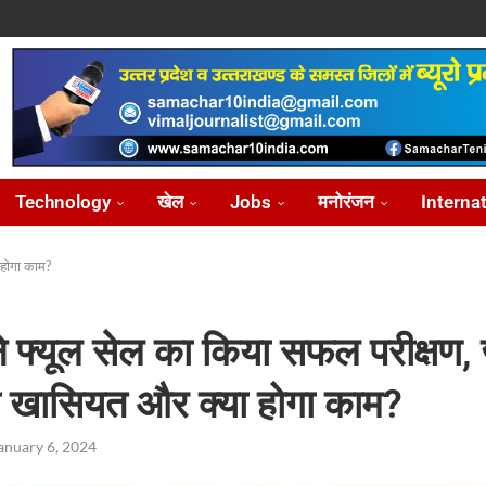
ोध...
...
आ...
़ीकरण...
...
Technology
खेल
Jobs
मनोरंजन
Interna
 होगा काम?
 फ्यूल सेल का किया सफल परीक्षण, जा
ी खासियत और क्या होगा काम?
anuary 6, 2024