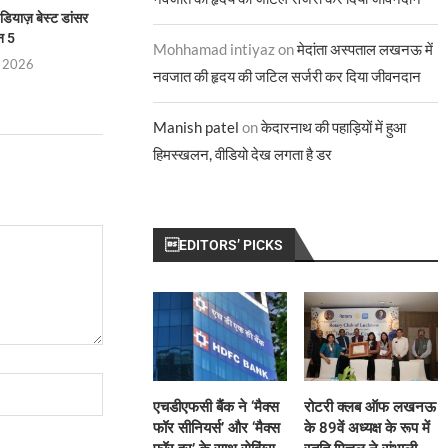
डियाज़ बेस्ट डांसर
“आज़ाद और आज़ादी” समकालीन
ज्योतिर्मयी नायक बनीं 
न 5
चुनौतियों पर तीखा प्रश्न
टेलीविज़न के इ
Mohhamad intiyaz
on
मेदांता अस्पताल लखनऊ में
, 2026
July 29, 2026
July 28, 
नवजात की हृदय की जटिल सर्जरी कर दिया जीवनदान
Manish patel
on
केदारनाथ की पहाड़ियों में हुआ
हिमस्खलन, वीडियो देख लगता है डर
EDITORS’ PICKS
एचडीएफसी बैंक ने ‘मैक्स
रोटरी क्लब ऑफ लखनऊ
फॉर सीनियर्स’ और ‘मैक्स
के 89वें अध्यक्ष के रूप में