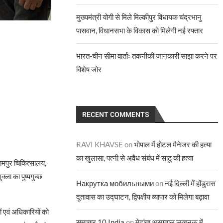
मुख्यमंत्री योगी से मिले मिल्कीपुर विधायक चंद्रभानु
पासवान, विधानसभा के विकास को मिलेगी नई रफ्तार
भारत-चीन सीमा वार्ताः तकनीकी जानकारी साझा करने पर
विशेष जोर
RECENT COMMENTS
RAVI KHAVSE
on
भोपाल में होटल मैनेजर की हत्या
का खुलासा, पत्नी से अवैध संबंध में साढू की हत्या
रामपुर चिकित्सालय,
्ला का पुष्पगुच्छ
Накрутка мобильными
on
नई दिल्ली में होंडुरास
दूतावास का उद्घाटन, द्विपक्षीय व्यापार को मिलेगा बढ़ावा
ं एवं अधिकारियों को
समाचार 10 India
on
मेदांता अस्पताल लखनऊ में