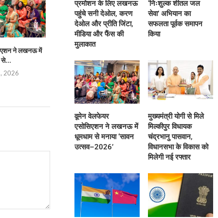
प्रमोशन के लिए लखनऊ
‘निःशुल्क शीतल जल
पहुंचे सनी देओल, करण
सेवा’ अभियान का
देओल और प्रीति जिंटा,
सफलता पूर्वक समापन
मीडिया और फैंस की
किया
मुलाकात
िएशन ने लखनऊ में
मुख्यमंत्री योगी से मिले मिल्कीपुर विधायक
भारत-चीन सीमा वार्ताः
से...
चंद्रभानु पासवान,...
साझा करने 
8, 2026
August 8, 2026
August 8,
वूमेन वेलफेयर
मुख्यमंत्री योगी से मिले
एसोसिएशन ने लखनऊ में
मिल्कीपुर विधायक
धूमधाम से मनाया ‘सावन
चंद्रभानु पासवान,
उत्सव–2026’
विधानसभा के विकास को
मिलेगी नई रफ्तार