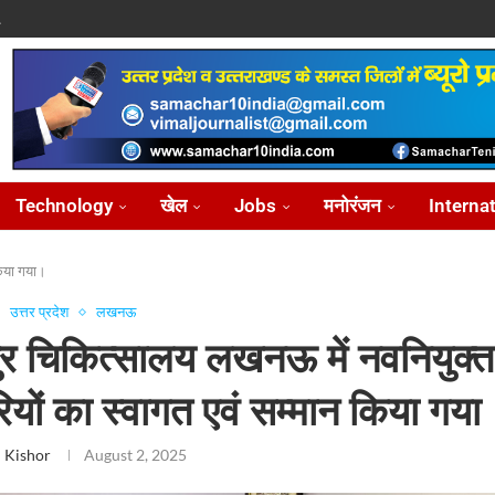
.
पासवान,...
े पर...
ोध...
Technology
खेल
Jobs
मनोरंजन
Interna
किया गया।
उत्तर प्रदेश
लखनऊ
र चिकित्सालय लखनऊ में नवनियुक्त
यों का स्वागत एवं सम्मान किया गया
 Kishor
August 2, 2025