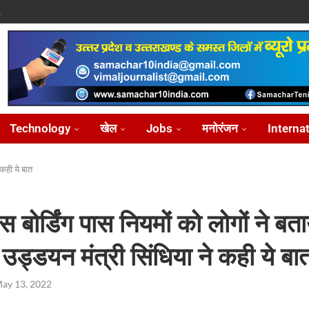
.
पासवान,...
े पर...
ोध...
Technology
खेल
Jobs
मनोरंजन
Interna
 कही ये बात
 बोर्डिंग पास नियमों को लोगों ने बता
, उड्डयन मंत्री सिंधिया ने कही ये बा
ay 13, 2022