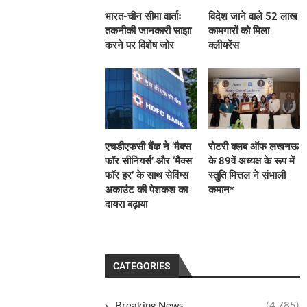
भारत-चीन सीमा वार्ताः
विदेश जाने वाले 52 लाख
तकनीकी जानकारी साझा
कामगारों को मिला
करने पर विशेष जोर
क्लीयरेंस
एचडीएफसी बैंक ने ‘मैक्स
रोटरी क्लब ऑफ लखनऊ
फॉर सीनियर्स’ और ‘मैक्स
के 89वें अध्यक्ष के रूप में
फॉर हर’ के साथ सेविंग्स
स्तुति मित्तल ने संभाली
अकाउंट की पेशकश का
कमान*
दायरा बढ़ाया
CATEGORIES
Breaking News
(4,785)