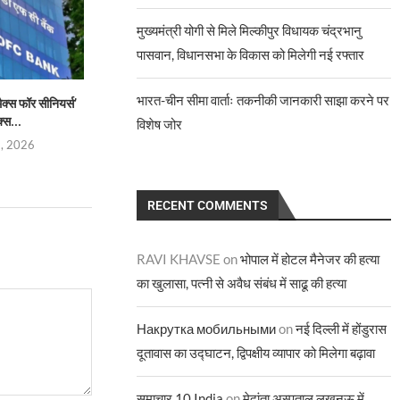
मुख्यमंत्री योगी से मिले मिल्कीपुर विधायक चंद्रभानु
पासवान, विधानसभा के विकास को मिलेगी नई रफ्तार
भारत-चीन सीमा वार्ताः तकनीकी जानकारी साझा करने पर
ैक्स फॉर सीनियर्स’
जयशंकर और उज़्बेक विदेश मंत्री ने की
लोकसभा में विदेश मंत्रा
्स...
रणनीतिक...
मजबूत हुआ
विशेष जोर
5, 2026
August 5, 2026
August 4,
RECENT COMMENTS
RAVI KHAVSE
on
भोपाल में होटल मैनेजर की हत्या
का खुलासा, पत्नी से अवैध संबंध में साढू की हत्या
Накрутка мобильными
on
नई दिल्ली में होंडुरास
दूतावास का उद्घाटन, द्विपक्षीय व्यापार को मिलेगा बढ़ावा
समाचार 10 India
on
मेदांता अस्पताल लखनऊ में