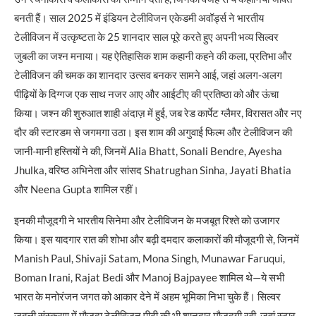
बनती हैं। साल 2025 में इंडियन टेलीविजन एकेडमी अवॉर्ड्स ने भारतीय
टेलीविजन में उत्कृष्टता के 25 शानदार साल पूरे करते हुए अपनी भव्य सिल्वर
जुबली का जश्न मनाया। यह ऐतिहासिक शाम कहानी कहने की कला, प्रतिभा और
टेलीविजन की चमक का शानदार उत्सव बनकर सामने आई, जहां अलग-अलग
पीढ़ियों के दिग्गज एक साथ नजर आए और आईटीए की प्रतिष्ठा को और ऊंचा
किया। जश्न की शुरुआत शाही अंदाज़ में हुई, जब रेड कार्पेट ग्लैमर, विरासत और नए
दौर की स्टारडम से जगमगा उठा। इस शाम की अगुवाई फिल्म और टेलीविजन की
जानी-मानी हस्तियों ने की, जिनमें Alia Bhatt, Sonali Bendre, Ayesha
Jhulka, वरिष्ठ अभिनेता और सांसद Shatrughan Sinha, Jayati Bhatia
और Neena Gupta शामिल रहीं।
इनकी मौजूदगी ने भारतीय सिनेमा और टेलीविजन के मजबूत रिश्ते को उजागर
किया। इस यादगार रात की शोभा और बढ़ी दमदार कलाकारों की मौजूदगी से, जिनमें
Manish Paul, Shivaji Satam, Mona Singh, Munawar Faruqui,
Boman Irani, Rajat Bedi और Manoj Bajpayee शामिल थे—ये सभी
भारत के मनोरंजन जगत को आकार देने में अहम भूमिका निभा चुके हैं। सिल्वर
जुबली संस्करण में मौजूदा टेलीविजन पीढ़ी की भी शानदार मौजूदगी रही, जहां स्टार