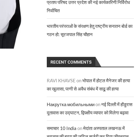
प्रताप परिषद उत्तर प्रदेश की नई कार्यकारिणी निर्विरोध
निर्वाचित
भारतीय परंपराओं के संरक्षण हेतु राष्ट्रीय सनातन बोर्ड का
गठन हो: सूरजपाल सिंह चौहान
RECENT COMMENTS
RAVI KHAVSE
on
भोपाल में होटल मैनेजर की हत्या
का खुलासा, पत्नी से अवैध संबंध में साढू की हत्या
Накрутка мобильными
on
नई दिल्ली में होंडुरास
दूतावास का उद्घाटन, द्विपक्षीय व्यापार को मिलेगा बढ़ावा
समाचार 10 India
on
मेदांता अस्पताल लखनऊ में
नवजात की हृदय की जटिल सर्जरी कर दिया जीवनदान