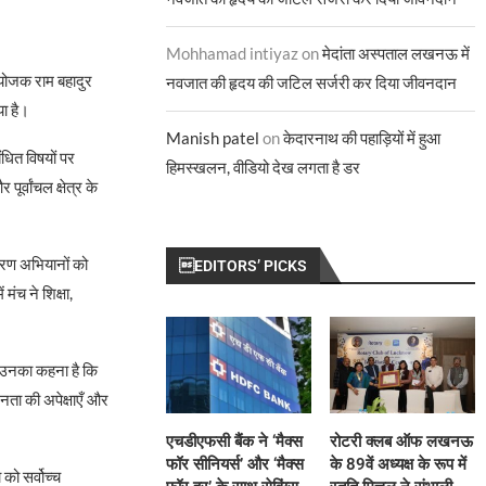
Mohhamad intiyaz
on
मेदांता अस्पताल लखनऊ में
ंयोजक राम बहादुर
नवजात की हृदय की जटिल सर्जरी कर दिया जीवनदान
या है।
Manish patel
on
केदारनाथ की पहाड़ियों में हुआ
ंधित विषयों पर
हिमस्खलन, वीडियो देख लगता है डर
र्वांचल क्षेत्र के
जागरण अभियानों को
EDITORS’ PICKS
मंच ने शिक्षा,
। उनका कहना है कि
जनता की अपेक्षाएँ और
एचडीएफसी बैंक ने ‘मैक्स
रोटरी क्लब ऑफ लखनऊ
फॉर सीनियर्स’ और ‘मैक्स
के 89वें अध्यक्ष के रूप में
को सर्वोच्च