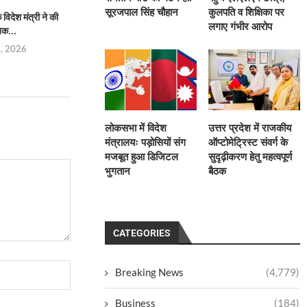
सूरजपाल सिंह चौहान
कुलपति व शिक्षिका पर
िदेश मंत्री ने की
प्रताप परिषद उत्तर प्रदेश की नई
भारतीय परंपराओं के संरक्
लगाए गंभीर आरोप
िक...
कार्यकारिणी निर्विरोध...
सनातन बोर्
5, 2026
August 4, 2026
August 4,
लोकसभा में विदेश
उत्तर प्रदेश में राजकीय
मंत्रालयः पड़ोसियों संग
ऑप्टोमेट्रिस्ट संवर्ग के
मजबूत हुआ डिजिटल
सुदृढ़ीकरण हेतु महत्वपूर्ण
भुगतान
बैठक
CATEGORIES
Breaking News
(4,779)
Business
(184)