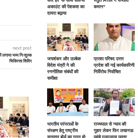
फॉर हर’ के साथ सेविंग्स
स्तुति मित्तल ने संभाली
अकाउंट की पेशकश का
कमान*
दायरा बढ़ाया
next post
ें लगाया भव्य निःशुल्क
जयशंकर और उज़्बेक
प्रताप परिषद उत्तर
चिकित्सा शिविर
विदेश मंत्री ने की
प्रदेश की नई कार्यकारिणी
रणनीतिक संबंधों की
निर्विरोध निर्वाचित
समीक्षा
भारतीय परंपराओं के
राज्यपाल से न्याय की
संरक्षण हेतु राष्ट्रीय
गुहार लेकर फिर लखनऊ
सनातन बोर्ड का गठन हो:
पहुंचे एलएलएम छात्र,