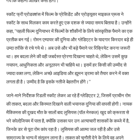
गये कि कहानी आखिर कैसी होगी।’’
स्‍कॉट फ्री प्रोडक्‍शंस में फिल्‍म के प्रेसिडेंट और प्रोड्यूसर माइकल प्रूस ने
स्‍कॉट के साथ मिलकर काम करते हुए एक दशक से ज्‍यादा समय बिताया है। उन्‍होंने
कहा, ‘‘पहली फिल्‍म दुनियाभर में फिल्‍मों के शौकीनों के लिये सांस्‍कृतिक पैमाने का एक
प्रतीक बन गई। रोमन एम्‍पायर की दुनिया और ग्‍लेडिएटर के यादगार किरदार बड़े ही
उम्‍दा तरीके से रचे गये थे। अब उसे और भी बड़े पैमाने पर रिक्रियेट करना जरूरी
था। हम बदला लेने की वही जबर्दस्‍त प्रेरणा दिखाना चाहते थे, लेकिन उसमें कुछ
नयापन, आधुनिकता और अनूठापन भी चाहिये था। इसमें हर किसी की उम्‍मीद से
ज्‍यादा वक्‍त लगा, लेकिन अच्‍छे आइडिया और ह्यूमन ड्रामा को तैयार करने में वक्‍त
लगता ही है। उम्‍मीद है कि इसके नतीजे बेहतरीन होंगे।’’
जाने-माने निर्देशक रिडली स्‍कॉट लेकर आ रहे हैं ग्‍लेडिएटर 2, जिसमें प्राचीन रोम
की ताकत, बदला और किस्‍मत दिखाने वाली भयानक दुनिया की वापसी होगी। नायक
मैक्जिमस की दुखद मौत के सालों बाद लुसियस (पॉल मेस्‍कल) खुद को क्रूरता से
भरे कोलोजि़यम में पाता है, क्‍योंकि उसका घर उन अत्‍याचारी शासकों के कब्‍जे में है,
जिनके डर से पूरा रोम कांप रहा है। लुसियस की आत्‍मा जल रही है और उसे
साम्राज्‍य के भाग्‍य में संतुलन लाना है। ताकत को चुनौती देने के लिये वह अपने