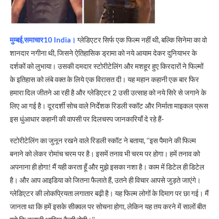
मुम्बई,समाचार10 India।
ग्‍लेडिएटर सिर्फ एक फिल्‍म नहीं थी, बल्कि सिनेमा का वो
शानदार नगीना थी, जिसने ऐतिहासिक ड्रामा को नये आयाम देकर दुनियाभर के
दर्शकों को लुभाया। उसकी दमदार स्‍टोरीटेलिंग और मशहूर हुए किरदारों ने फिल्‍मों
के इतिहास को लंबे वक्‍त के लिये एक विरासत दी। यह महान कहानी एक बार फिर
हमारा दिल जीतने आ रही है और ग्‍लेडिएटर 2 उसी उत्‍साह को नये सिरे से जगाने के
लिए आ गई है। दूरदर्शी सोच वाले निर्देशक रिडली स्‍कॉट और निर्माता माइकल प्रूस
इस धुंआधार कहानी की वापसी पर दिलचस्‍प जानकारियाँ दे रहे हैं-
स्‍टोरीटेलिंग का जुनून रखने वाले रिडली स्‍कॉट ने बताया, ‘‘इस पैमाने की फिल्‍म
बनाने को लेकर रोमांच चरम पर है। इसमें तनाव भी चरम पर होगा। हमें तनाव को
अपनाना ही होगा! मैं यही करता हूँ और मुझे इसका नशा है। काम में डिटेल ही डिटेल
है। और आप आइडिया को जितना फैलाते हैं, उतने ही विचार आपसे जुड़ते जाएंगे।
ग्‍लेडिएटर की लोकप्रियता लगातार बढ़ी है। यह फिल्‍म लोगों के दिमाग पर छा गई। मैं
जानता था कि हमें इसके सीक्‍वल पर सोचना होगा, लेकिन यह तय करने में सालों बीत