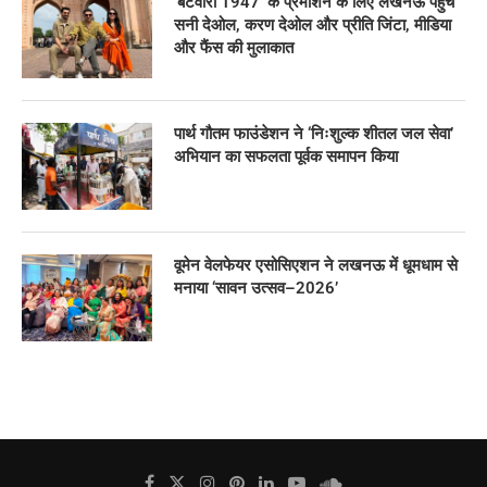
‘बंटवारा 1947’ के प्रमोशन के लिए लखनऊ पहुंचे
सनी देओल, करण देओल और प्रीति जिंटा, मीडिया
और फैंस की मुलाकात
पार्थ गौतम फाउंडेशन ने ‘निःशुल्क शीतल जल सेवा’
अभियान का सफलता पूर्वक समापन किया
वूमेन वेलफेयर एसोसिएशन ने लखनऊ में धूमधाम से
मनाया ‘सावन उत्सव–2026’