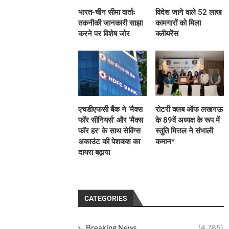
भारत-चीन सीमा वार्ताः
विदेश जाने वाले 52 लाख
तकनीकी जानकारी साझा
कामगारों को मिला
करने पर विशेष जोर
क्लीयरेंस
एचडीएफसी बैंक ने ‘मैक्स
रोटरी क्लब ऑफ लखनऊ
फॉर सीनियर्स’ और ‘मैक्स
के 89वें अध्यक्ष के रूप में
फॉर हर’ के साथ सेविंग्स
स्तुति मित्तल ने संभाली
अकाउंट की पेशकश का
कमान*
दायरा बढ़ाया
CATEGORIES
Breaking News
(4,785)