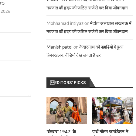
न 5
चुनौतियों पर तीखा प्रश्न
टेलीविज़न के इ
नवजात की हृदय की जटिल सर्जरी कर दिया जीवनदान
, 2026
July 29, 2026
July 28, 
Mohhamad intiyaz
on
मेदांता अस्पताल लखनऊ में
नवजात की हृदय की जटिल सर्जरी कर दिया जीवनदान
Manish patel
on
केदारनाथ की पहाड़ियों में हुआ
हिमस्खलन, वीडियो देख लगता है डर
EDITORS’ PICKS
‘बंटवारा 1947’ के
पार्थ गौतम फाउंडेशन ने