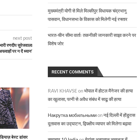
मुख्यमंत्री योगी से मिले मिल्कीपुर विधायक चंद्रभानु
पासवान, विधानसभा के विकास को मिलेगी नई रफ्तार
भारत-चीन सीमा वार्ताः तकनीकी जानकारी साझा करने पर
next post
विशेष जोर
भारी रणदीप सुरेजवाला
फवाहों पर न दें ध्यान’
RECENT COMMENTS
RAVI KHAVSE
on
भोपाल में होटल मैनेजर की हत्या
का खुलासा, पत्नी से अवैध संबंध में साढू की हत्या
Накрутка мобильными
on
नई दिल्ली में होंडुरास
दूतावास का उद्घाटन, द्विपक्षीय व्यापार को मिलेगा बढ़ावा
डियाज़ बेस्ट डांसर
“आज़ाद और आज़ादी” समकालीन
ज्योतिर्मयी नायक बनीं 
समाचार 10 India
on
मेदांता अस्पताल लखनऊ में