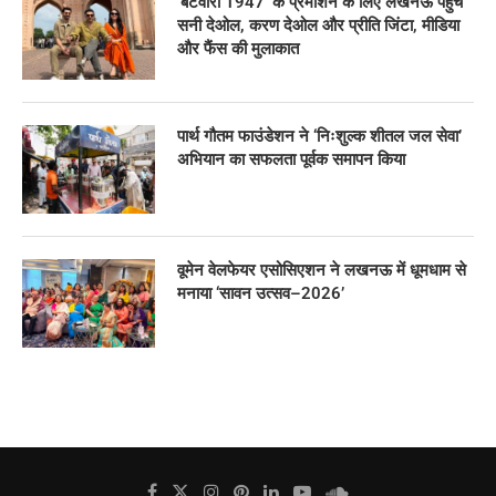
‘बंटवारा 1947’ के प्रमोशन के लिए लखनऊ पहुंचे
सनी देओल, करण देओल और प्रीति जिंटा, मीडिया
और फैंस की मुलाकात
पार्थ गौतम फाउंडेशन ने ‘निःशुल्क शीतल जल सेवा’
अभियान का सफलता पूर्वक समापन किया
वूमेन वेलफेयर एसोसिएशन ने लखनऊ में धूमधाम से
मनाया ‘सावन उत्सव–2026’