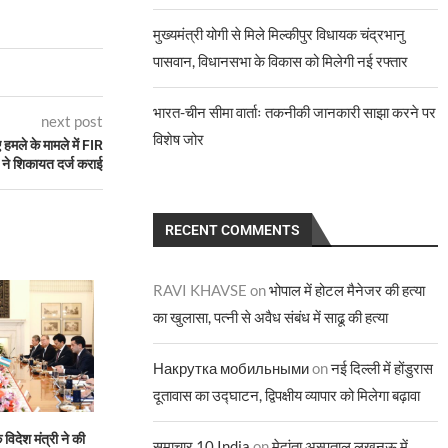
मुख्यमंत्री योगी से मिले मिल्कीपुर विधायक चंद्रभानु
पासवान, विधानसभा के विकास को मिलेगी नई रफ्तार
भारत-चीन सीमा वार्ताः तकनीकी जानकारी साझा करने पर
next post
विशेष जोर
 हमले के मामले में FIR
 ने शिकायत दर्ज कराई
RECENT COMMENTS
RAVI KHAVSE
on
भोपाल में होटल मैनेजर की हत्या
का खुलासा, पत्नी से अवैध संबंध में साढू की हत्या
Накрутка мобильными
on
नई दिल्ली में होंडुरास
दूतावास का उद्घाटन, द्विपक्षीय व्यापार को मिलेगा बढ़ावा
िदेश मंत्री ने की
लोकसभा में विदेश मंत्रालयः पड़ोसियों संग
पड़ोसी प्रथमः 100 अरब
समाचार 10 India
on
मेदांता अस्पताल लखनऊ में