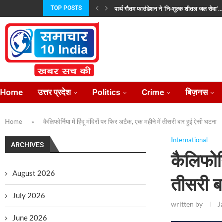
TOP POSTS
पार्थ गौतम फाउंडेशन ने ‘निःशुल्क शीतल जल सेवा’..
वूमेन वेलफेयर एसोसिएशन ने लखनऊ में धूमधाम से...
मुख्यमंत्री योगी से मिले मिल्कीपुर विधायक चंद्रभानु 
भारत-चीन सीमा वार्ताः तकनीकी जानकारी साझा करन
विदेश जाने वाले 52 लाख कामगारों को मिला...
एचडीएफसी बैंक ने ‘मैक्स फॉर सीनियर्स’ और ‘मैक्स...
रोटरी क्लब ऑफ लखनऊ के 89वें अध्यक्ष के...
जयशंकर और उज़्बेक विदेश मंत्री ने की रणनीतिक...
प्रताप परिषद उत्तर प्रदेश की नई कार्यकारिणी निर्विर
Home
उत्तर प्रदेश
Politics
Crime
बिज़नस
Home
»
कैलिफोर्निया में हिंदू मंदिरों पर फिर अटैक, एक महीने में तीसरी बार हुई ऐसी घटना
International
ARCHIVES
कैलिफोर्
August 2026
तीसरी ब
July 2026
written by
J
June 2026