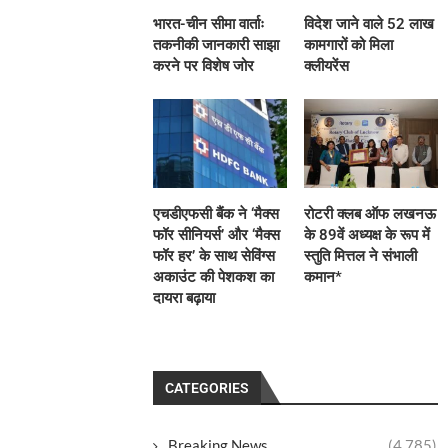
भारत-चीन सीमा वार्ताः
विदेश जाने वाले 52 लाख
तकनीकी जानकारी साझा
कामगारों को मिला
करने पर विशेष जोर
क्लीयरेंस
एचडीएफसी बैंक ने ‘मैक्स
रोटरी क्लब ऑफ लखनऊ
फॉर सीनियर्स’ और ‘मैक्स
के 89वें अध्यक्ष के रूप में
फॉर हर’ के साथ सेविंग्स
स्तुति मित्तल ने संभाली
अकाउंट की पेशकश का
कमान*
दायरा बढ़ाया
CATEGORIES
Breaking News
(4,785)