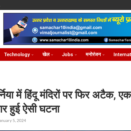
.
पासवान,...
े पर...
ोध...
Technology
खेल
Jobs
मनोरंजन
Interna
निया में हिंदू मंदिरों पर फिर अटैक, एक 
ार हुई ऐसी घटना
anuary 5, 2024