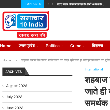
TOP POSTS
रोटरी क्लब ऑफ लखनऊ के 89वें अध्यक्ष के...
जयशंकर और उज़्बेक विदेश मंत्री ने की रणनीतिक...
प्रताप परिषद उत्तर प्रदेश की नई कार्यकारिणी निर्विर
भारतीय परंपराओं के संरक्षण हेतु राष्ट्रीय सनातन बोर्ड
राज्यपाल से न्याय की गुहार लेकर फिर लखनऊ...
लोकसभा में विदेश मंत्रालयः पड़ोसियों संग मजबूत हु
उत्तर प्रदेश में राजकीय ऑप्टोमेट्रिस्ट संवर्ग के सुदृढ
केंद्रीय राज्य मंत्री अनुप्रिया पटेल 2 अगस्त को...
प्रीप्रोडक्शन के बाद केबीसी की शूटिंग शुरू, अमिताभ
Home
उत्तर प्रदेश
Politics
Crime
बिज़नस
Home
»
शहबाज शरीफ के दोबारा पाकिस्तान का पीएम चुने जाते ही बढ़ी इमरान खान की मुश्
International
ARCHIVES
शहबाज श
August 2026
जाते ही
July 2026
समर्थक 
June 2026