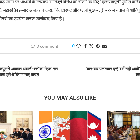
 बड़े पैमाने पर धांधली के खिलाफ शांतिपूर्ण विरोध को रोकने के लिए “क्रूरतापूर्ण” पुलिस कार्र
े महासचिव हम्माद अज़हर ने कहा, “विवादास्पद और फर्जी मुख्यमंत्री मरयम नवाज़ ने शांतिपूर्
ीनरी का उपयोग करके फासीवाद किया है।
0 comment
0
पूर ने आकाश अंबानी-श्लोका मेहता संग
‘बार-बार पलटकर इन्हें शर्म नहीं आती
का प्री-वेडिंग में छाए कपल
कस
YOU MAY ALSO LIKE