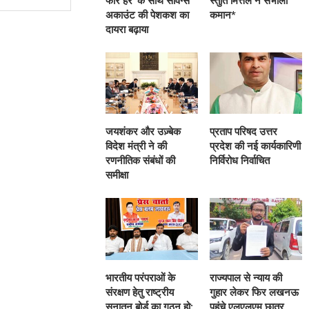
फॉर हर’ के साथ सेविंग्स
स्तुति मित्तल ने संभाली
अकाउंट की पेशकश का
कमान*
दायरा बढ़ाया
जयशंकर और उज़्बेक
प्रताप परिषद उत्तर
विदेश मंत्री ने की
प्रदेश की नई कार्यकारिणी
रणनीतिक संबंधों की
निर्विरोध निर्वाचित
समीक्षा
भारतीय परंपराओं के
राज्यपाल से न्याय की
संरक्षण हेतु राष्ट्रीय
गुहार लेकर फिर लखनऊ
सनातन बोर्ड का गठन हो:
पहुंचे एलएलएम छात्र,