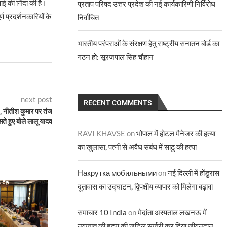
वाई की निंदा की है।
प्रताप परिषद उत्तर प्रदेश की नई कार्यकारिणी निर्विरोध
ण प्रदर्शनकारियों के
निर्वाचित
भारतीय परंपराओं के संरक्षण हेतु राष्ट्रीय सनातन बोर्ड का
गठन हो: सूरजपाल सिंह चौहान
next post
RECENT COMMENTS
’, नीतीश कुमार पर तंज
ते हुए बोले लालू यादव
RAVI KHAVSE
on
भोपाल में होटल मैनेजर की हत्या
का खुलासा, पत्नी से अवैध संबंध में साढू की हत्या
Накрутка мобильными
on
नई दिल्ली में होंडुरास
दूतावास का उद्घाटन, द्विपक्षीय व्यापार को मिलेगा बढ़ावा
समाचार 10 India
on
मेदांता अस्पताल लखनऊ में
नवजात की हृदय की जटिल सर्जरी कर दिया जीवनदान