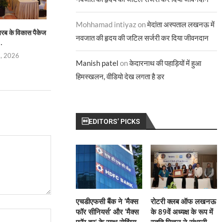
Mohhamad intiyaz
on
मेदांता अस्पताल लखनऊ में
रब के विकास पैकेज
क्रिटिकल मिनरल्स चेन मजबूत करने में
पड़ोसी प्रथमः श्रीलंका 
नवजात की हृदय की जटिल सर्जरी कर दिया जीवनदान
..
जुटा भारत,...
बने...
1, 2026
August 1, 2026
July 31, 
Manish patel
on
केदारनाथ की पहाड़ियों में हुआ
हिमस्खलन, वीडियो देख लगता है डर
EDITORS’ PICKS
एचडीएफसी बैंक ने ‘मैक्स
रोटरी क्लब ऑफ लखनऊ
फॉर सीनियर्स’ और ‘मैक्स
के 89वें अध्यक्ष के रूप में